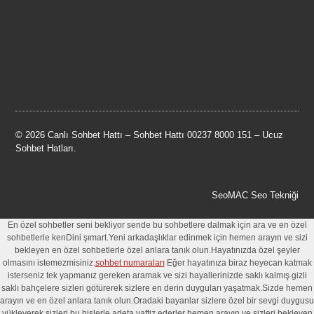
© 2026 Canlı Sohbet Hattı – Sohbet Hattı 00237 8000 151 – Ucuz
Sohbet Hatları.
SeoMAC Seo Tekniği
En özel sohbetler seni bekliyor sende bu sohbetlere dalmak için ara ve en özel
sohbetlerle kenDini şımart.Yeni arkadaşlıklar edinmek için hemen arayın ve sizi
bekleyen en özel sohbetlerle özel anlara tanık olun.Hayatınızda özel şeyler
olmasını istemezmisiniz.
sohbet numaraları
Eğer hayatınıza biraz heyecan katmak
isterseniz tek yapmanız gereken aramak ve sizi hayallerinizde saklı kalmış gizli
saklı bahçelere sizleri götürerek sizlere en derin duyguları yaşatmak.Sizde hemen
arayın ve en özel anlara tanık olun.Oradaki bayanlar sizlere özel bir sevgi duygusu
yükleyerek sizleri bu hislerle adeta vaftiz ederler hemen arayın ve sizleri bekleyen