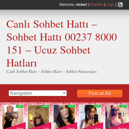
Welcome,
visitor!
[
Register
|
Login
]
Canlı Sohbet Hattı –
Sohbet Hattı 00237 8000
151 – Ucuz Sohbet
Hatları
Canlı Sohbet Hattı – Sohbet Hattı – Sohbet Numaraları
Post an Ad