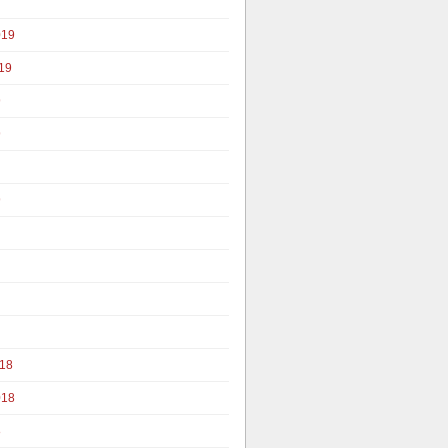
019
19
9
9
9
018
018
8