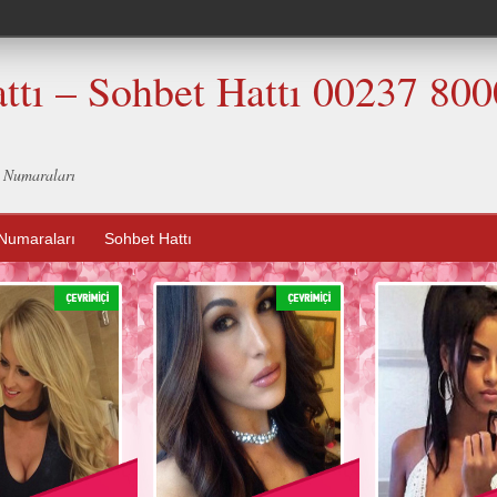
ttı – Sohbet Hattı 00237 80
t Numaraları
Numaraları
Sohbet Hattı