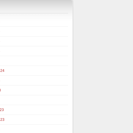
6
6
5
5
024
4
3
023
023
3