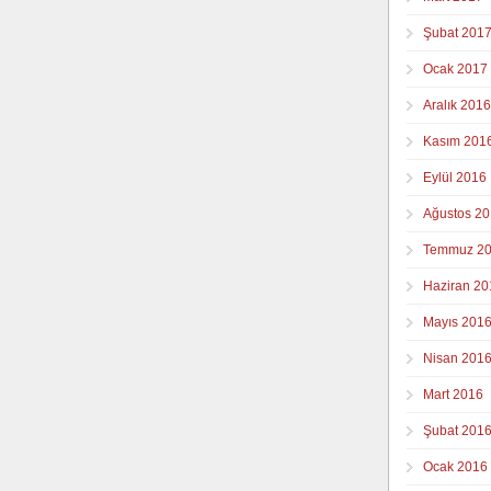
Şubat 201
Ocak 2017
Aralık 2016
Kasım 201
Eylül 2016
Ağustos 2
Temmuz 2
Haziran 20
Mayıs 201
Nisan 201
Mart 2016
Şubat 201
Ocak 2016