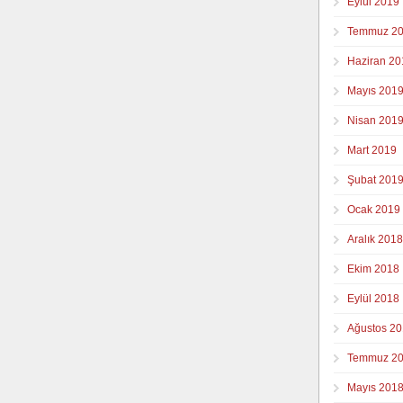
Eylül 2019
Temmuz 2
Haziran 20
Mayıs 201
Nisan 201
Mart 2019
Şubat 201
Ocak 2019
Aralık 2018
Ekim 2018
Eylül 2018
Ağustos 2
Temmuz 2
Mayıs 201