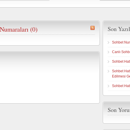
 Numaraları (0)
Son Yazıl
Sohbet Num
Canlı Sohbe
Sohbet Hatl
Sohbet Hatl
Edilmesi G
Sohbet Hatl
Son Yoru