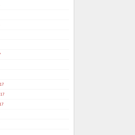
8
8
7
017
017
17
7
7