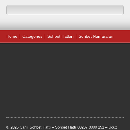
Home
Categories
Sohbet Hatları
Sohbet Numaraları
© 2026 Canlı Sohbet Hattı – Sohbet Hattı 00237 8000 151 – Ucuz