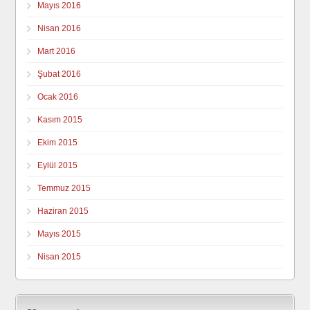
Mayıs 2016
Nisan 2016
Mart 2016
Şubat 2016
Ocak 2016
Kasım 2015
Ekim 2015
Eylül 2015
Temmuz 2015
Haziran 2015
Mayıs 2015
Nisan 2015