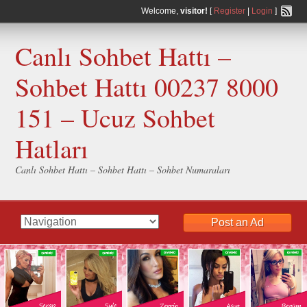
Welcome,
visitor!
[
Register
|
Login
]
Canlı Sohbet Hattı –
Sohbet Hattı 00237 8000
151 – Ucuz Sohbet
Hatları
Canlı Sohbet Hattı – Sohbet Hattı – Sohbet Numaraları
Post an Ad