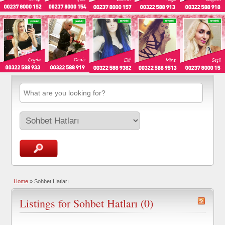
Home
»
Sohbet Hatları
Listings for Sohbet Hatları (0)