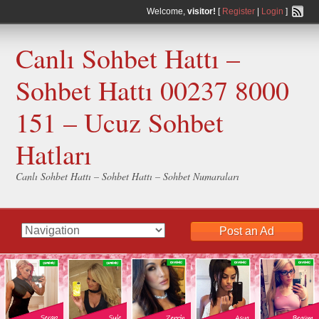
Welcome,
visitor!
[
Register
|
Login
]
Canlı Sohbet Hattı –
Sohbet Hattı 00237 8000
151 – Ucuz Sohbet
Hatları
Canlı Sohbet Hattı – Sohbet Hattı – Sohbet Numaraları
Post an Ad