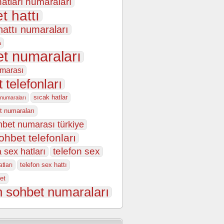
atları numaraları
t hattı
hattı numaraları
a
t numaraları
marası
 telefonları
sıcak hatlar
 numaraları
t numaraları
hbet numarası türkiye
ohbet telefonları
 sex hatları
telefon sex
telefon sex hattı
tları
et
n sohbet numaraları