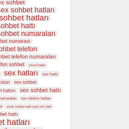
ex sohbet
sex sohbet hatları
 sohbet hatları
sohbet hattı
sohbet numaraları
hbet numarası
ohbet telefon
hbet telefon numaraları
efon sohbet
cinsel hatlar
sex hatları
sex hattı
sex sohbet
aları
sex sohbet hattı
 hatları
numaraları
sex telefon hatları
et
sicak sohbet hatti canlı sex hattı
bet hattı
t hatları