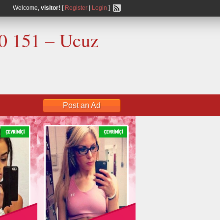
Welcome,
visitor!
[
Register
|
Login
]
00 151 – Ucuz
Post an Ad