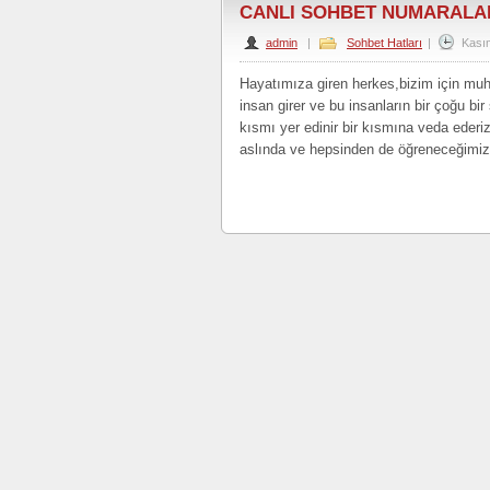
CANLI SOHBET NUMARALA
admin
|
Sohbet Hatları
|
Kası
Hayatımıza giren herkes,bizim için mu
insan girer ve bu insanların bir çoğu bir
kısmı yer edinir bir kısmına veda eder
aslında ve hepsinden de öğreneceğimiz ç