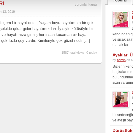
Popular
RI
CANLI
yorumlar kapalı
m 13, 2019
SOHBET
NUMARALARI
hteşem bir hayat dersi; Yaşam boyu hayatımıza bir çok
için
 şekilde çıkar gider hayatımızdan. İyisiyle,kötüsüyle bir
kendinden ge
iz ve hayatımıza girmiş her insan kocaman bir hayat
ve sıcak saat
ok fazla şey vardır. Kimileriyle çok güzel nedir […]
olacak ka...
1587 total views, 0 today
Ayakları Ü
by
admin
on N
Sizlerin kend
başkalarının
bulundurmad
sizin yararını
hissedeceğin 
ve ateşli bay
Dürüstlük 