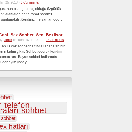
art 25, 2018 -
0 Comments
gusunun bize getirmiş olduğu özgürlük
farkı alanlarda daha rahat haraket
 sağlanabilir.Kendinizi ne zaman doğru
Canlı Sex Sohbeti Seni Bekliyor
by
admin
on Temmuz 11, 2017 -
0 Comments
Canlı sıcak sohbet hattında rahatlatan bir
anın tadını çıkar. Sohbet ederek kendini
hemen ara. Bayan sohbet hatlarında
r deneyim yaşay...
ohbet
 telefon
aları sohbet
s sohbet
ex hatları