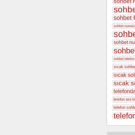
sohbet h
sohbe
sohbet 
sohbet numar
sohbe
sohbet nu
sohbet
sohbet telefon
sıcak sohbe
sıcak so
sıcak s
telefonda
telefon sex ha
telefon sohb
telefo