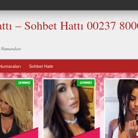
ttı – Sohbet Hattı 00237 80
t Numaraları
Numaraları
Sohbet Hattı