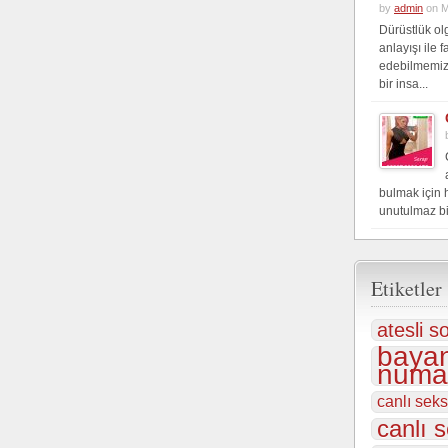
by
admin
on M
Dürüstlük ol
anlayışı ile 
edebilmemiz
bir insa...
bulmak için 
unutulmaz bi
Etiketler
atesli s
bayan
numar
canlı sek
canlı s