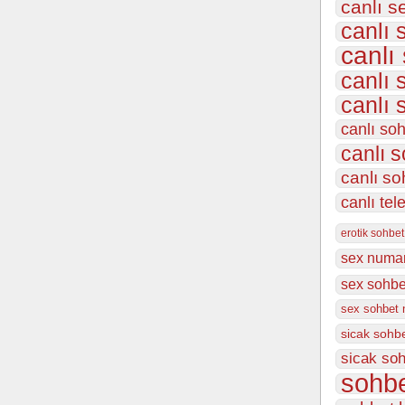
canlı s
canlı 
canlı
canlı 
canlı 
canlı so
canlı s
canlı so
canlı tel
erotik sohbet
sex numar
sex sohbet
sex sohbet 
sicak sohb
sicak soh
sohbe