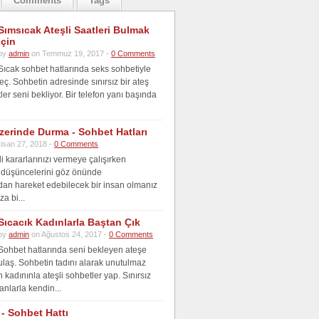
Comments
Tags
Sımsıcak Ateşli Saatleri Bulmak
İçin
by
admin
on Temmuz 19, 2017 -
0 Comments
Sıcak sohbet hatlarında seks sohbetiyle
ç. Sohbetin adresinde sınırsız bir ateş
ler seni bekliyor. Bir telefon yanı başında
zerinde Durma - Sohbet Hatları
isan 27, 2018 -
0 Comments
i kararlarınızı vermeye çalışırken
 düşüncelerini göz önünde
an hareket edebilecek bir insan olmanız
za bi...
Sıcacık Kadınlarla Baştan Çık
by
admin
on Ağustos 24, 2017 -
0 Comments
Sohbet hatlarında seni bekleyen ateşe
ulaş. Sohbetin tadını alarak unutulmaz
kadınınla ateşli sohbetler yap. Sınırsız
anlarla kendin...
- Sohbet Hattı