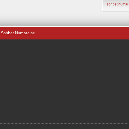
sohbet numara
Sohbet Numaraları