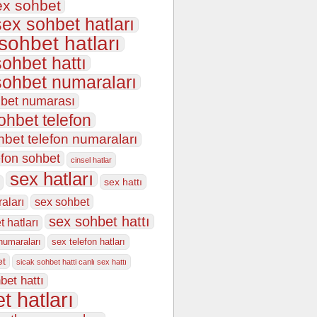
ex sohbet
sex sohbet hatları
 sohbet hatları
sohbet hattı
sohbet numaraları
hbet numarası
ohbet telefon
hbet telefon numaraları
efon sohbet
cinsel hatlar
sex hatları
sex hattı
sex sohbet
aları
sex sohbet hattı
 hatları
numaraları
sex telefon hatları
et
sicak sohbet hatti canlı sex hattı
bet hattı
t hatları