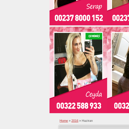
Home
»
2016
»
Haziran