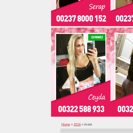
Home
»
2016
»
Aralık