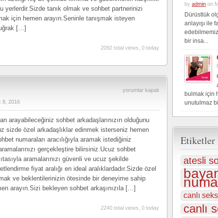
by
admin
on M
u yerlerdir.Sizde tanık olmak ve sohbet partnerinizi
Dürüstlük ol
mak için hemen arayın.Seninle tanışmak isteyen
anlayışı ile 
uğrak […]
edebilmemiz
bir insa...
2092 total views, 0 today
Sınırsız
yorumlar kapalı
bulmak için 
k 8, 2016
Sex
unutulmaz bi
Sohbet
r an arayabileceğiniz sohbet arkadaşlarınızın olduğunu
Hatları
z sizde özel arkadaşlıklar edinmek isterseniz hemen
Etiketler
hbet numaraları aracılığıyla aramak istediğiniz
için
ramalarınızı gerçekleştire bilirsiniz.Ucuz sohbet
ıtasıyla aramalarınızı güvenli ve ucuz şekilde
atesli s
tlendirme fiyat aralığı en ideal aralıklardadır.Sizde özel
bayan
lmak ve beklentilerinizin ötesinde bir deneyime sahip
numar
en arayın.Sizi bekleyen sohbet arkaşınızıla […]
canlı sek
canlı s
2240 total views, 0 today