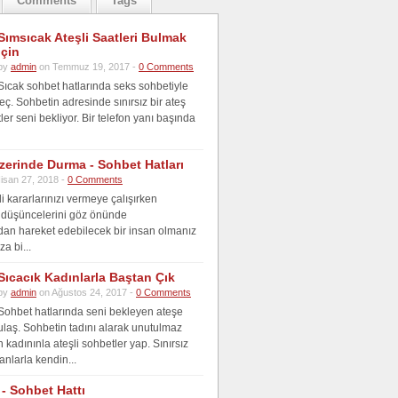
Comments
Tags
Sımsıcak Ateşli Saatleri Bulmak
İçin
by
admin
on Temmuz 19, 2017 -
0 Comments
Sıcak sohbet hatlarında seks sohbetiyle
ç. Sohbetin adresinde sınırsız bir ateş
ler seni bekliyor. Bir telefon yanı başında
zerinde Durma - Sohbet Hatları
isan 27, 2018 -
0 Comments
i kararlarınızı vermeye çalışırken
 düşüncelerini göz önünde
an hareket edebilecek bir insan olmanız
za bi...
Sıcacık Kadınlarla Baştan Çık
by
admin
on Ağustos 24, 2017 -
0 Comments
Sohbet hatlarında seni bekleyen ateşe
ulaş. Sohbetin tadını alarak unutulmaz
kadınınla ateşli sohbetler yap. Sınırsız
anlarla kendin...
- Sohbet Hattı