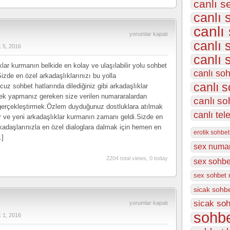
canlı s
canlı 
canlı
Ateşli
yorumlar kapalı
canlı 
k 5, 2016
Seks
canlı 
Hatları
klar kurmanın belkide en kolay ve ulaşılabilir yolu sohbet
canlı so
için
izde en özel arkadaşlıklarınızı bu yolla
canlı s
Ucuz sohbet hatlarında dilediğiniz gibi arkadaşlıklar
.Tek yapmanız gereken size verilen numararalardan
canlı so
 gerçekleştirmek.Özlem duyduğunuz dostluklara atılmak
canlı tel
ar ve yeni arkadaşlıklar kurmanın zamanı geldi.Sizde en
kadaşlarınızla en özel dialoglara dalmak için hemen en
erotik sohbet
…]
sex numar
2204 total views, 0 today
sex sohbet
sex sohbet 
sicak sohb
sicak soh
Bayan
yorumlar kapalı
sohbe
k 1, 2016
Sohbeti
Hemen