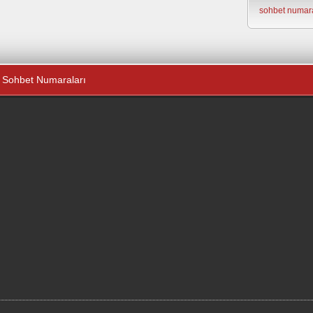
sohbet numara
Sohbet Numaraları