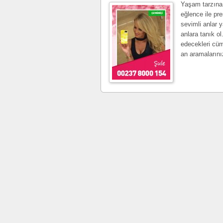
Yaşam tarzına 
eğlence ile pre
sevimli anlar 
anlara tanık o
edecekleri cüm
an aramalarını