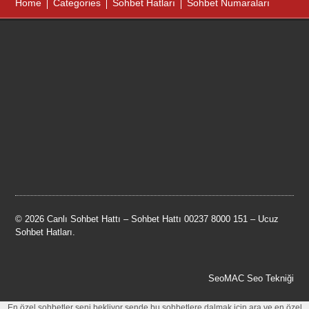
Home
Categories
Sohbet Hatları
Sohbet Numaraları
© 2026 Canlı Sohbet Hattı – Sohbet Hattı 00237 8000 151 – Ucuz
Sohbet Hatları.
SeoMAC Seo Tekniği
En özel sohbetler seni bekliyor sende bu sohbetlere dalmak için ara ve en özel