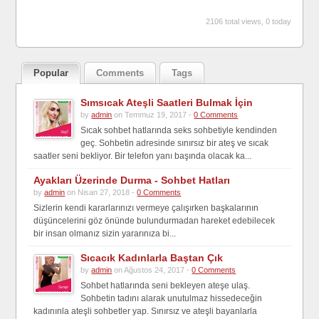
2106 total views, 0 today
Popular
Comments
Tags
Sımsıcak Ateşli Saatleri Bulmak İçin
by
admin
on Temmuz 19, 2017 -
0 Comments
Sıcak sohbet hatlarında seks sohbetiyle kendinden
geç. Sohbetin adresinde sınırsız bir ateş ve sıcak
saatler seni bekliyor. Bir telefon yanı başında olacak ka...
Ayakları Üzerinde Durma - Sohbet Hatları
by
admin
on Nisan 27, 2018 -
0 Comments
Sizlerin kendi kararlarınızı vermeye çalışırken başkalarının
düşüncelerini göz önünde bulundurmadan hareket edebilecek
bir insan olmanız sizin yararınıza bi...
Sıcacık Kadınlarla Baştan Çık
by
admin
on Ağustos 24, 2017 -
0 Comments
Sohbet hatlarında seni bekleyen ateşe ulaş.
Sohbetin tadını alarak unutulmaz hissedeceğin
kadınınla ateşli sohbetler yap. Sınırsız ve ateşli bayanlarla