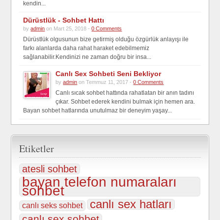
kendin...
Dürüstlük - Sohbet Hattı
by
admin
on Mart 25, 2018 -
0 Comments
Dürüstlük olgusunun bize getirmiş olduğu özgürlük anlayışı ile
farkı alanlarda daha rahat haraket edebilmemiz
sağlanabilir.Kendinizi ne zaman doğru bir insa...
Canlı Sex Sohbeti Seni Bekliyor
by
admin
on Temmuz 11, 2017 -
0 Comments
Canlı sıcak sohbet hattında rahatlatan bir anın tadını
çıkar. Sohbet ederek kendini bulmak için hemen ara.
Bayan sohbet hatlarında unutulmaz bir deneyim yaşay...
Etiketler
atesli sohbet
bayan telefon numaraları
sohbet
canlı sex hatları
canlı seks sohbet
canlı sex sohbet