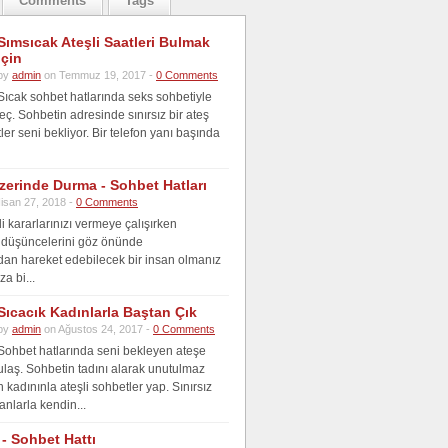
Comments
Tags
Sımsıcak Ateşli Saatleri Bulmak
İçin
by
admin
on Temmuz 19, 2017 -
0 Comments
Sıcak sohbet hatlarında seks sohbetiyle
ç. Sohbetin adresinde sınırsız bir ateş
ler seni bekliyor. Bir telefon yanı başında
zerinde Durma - Sohbet Hatları
isan 27, 2018 -
0 Comments
i kararlarınızı vermeye çalışırken
 düşüncelerini göz önünde
an hareket edebilecek bir insan olmanız
za bi...
Sıcacık Kadınlarla Baştan Çık
by
admin
on Ağustos 24, 2017 -
0 Comments
Sohbet hatlarında seni bekleyen ateşe
ulaş. Sohbetin tadını alarak unutulmaz
kadınınla ateşli sohbetler yap. Sınırsız
anlarla kendin...
- Sohbet Hattı