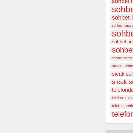
sohbet h
sohbe
sohbet 
sohbet numar
sohbe
sohbet nu
sohbet
sohbet telefon
sıcak sohbe
sıcak so
sıcak s
telefonda
telefon sex ha
telefon sohb
telefo