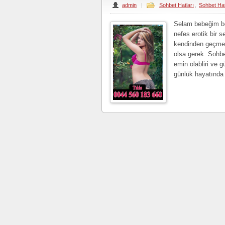
admin
|
Sohbet Hatları
,
Sohbet Hat
Selam bebeğim ben
nefes erotik bir
kendinden geçmeyi
olsa gerek. Sohb
emin olabliri ve 
günlük hayatında