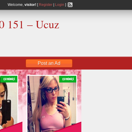
Welcome,
visitor!
[
Register
|
Login
]
00 151 – Ucuz
Post an Ad