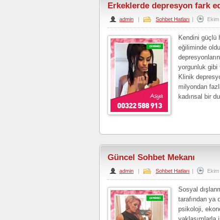
Erkeklerde depresyon fark e
admin
|
Sohbet Hatları
|
Ekim
Kendini güçlü 
eğiliminde old
depresyonların
yorgunluk gibi
Klinik depresy
milyondan fazl
kadınsal bir d
Güncel Sohbet Mekanı
admin
|
Sohbet Hatları
|
Ekim
Sosyal dışlanm
tarafından ya d
psikoloji, ekon
yaklaşımlarla 