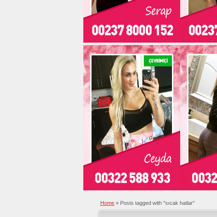
Home
»
Posts tagged with "sıcak hatlar"