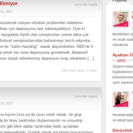
Popular
dilmiyor
Erkeklerde
yorumlar kapalı
 26, 2017
depresyon
fark
hissetmek isteyen erkekler problemleri reddetme
edilmiyor
ukları için depresyonu fark edemeyebiliyor. Öyle ki
kendinden ge
 duygularla ilişkili olan semptomları yerine daha çok
için
ve sıcak saat
 fiziksel semptomlarından bahsetmeyi tercih ediyorlar…
olacak ka...
on bir ‘’kadın hastalığı’’ olarak düşünülürken, ABD’de 6
a erkek her sene depresyona girmektedir. Maalesef
Ayakları Ü
urum olarak etiketlenmiş depresyon imajı erkeklerin […]
by
admin
on N
Sizlerin kend
2415 total views, 3 today
başkalarının
bulundurmad
sizin yararını
Güncel
yorumlar kapalı
 19, 2017
Sohbet
Mekanı
a kişinin kısa ya da uzun süreli olarak, bir grup
hissedeceğin 
için
a bir birey tarafından dışlanmasıdır ve sosyoloji,
ve ateşli bay
omi gibi bilim dalları tarafından farklı açılardan
Dürüstlük 
incelenmektedir. Günlük olarak ise birinin bize küsmesi