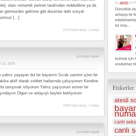
by
admin
on M
e), olası romantik partner tarafından reddedilme ya da
Dürüstlük ol
ından görmezden gelinme gibi durumlar dahi sosyal
anlayışı ile 
lumsuz […]
edebilmemiz
bir insa...
2219 total views, 2 today
Canlı
yorumlar kapalı
bulmak için 
s 22, 2016
Sıcak
unutulmaz bi
Sohbet
 yalnız yaşayan dul bir bayanım Sıcak samimi içten bir
için
kika aktif olarak sohbet hatlarında çalışıyorum Kendine
Etiketler
la tanışmak istiyorum Yalnız yaşıyorum esmer bir
ındayım Olgun ve anlayışlı beyleri bekliyorum
atesli s
1959 total views, 1 today
bayan
numar
canlı sek
canlı s
Sohbet
yorumlar kapalı