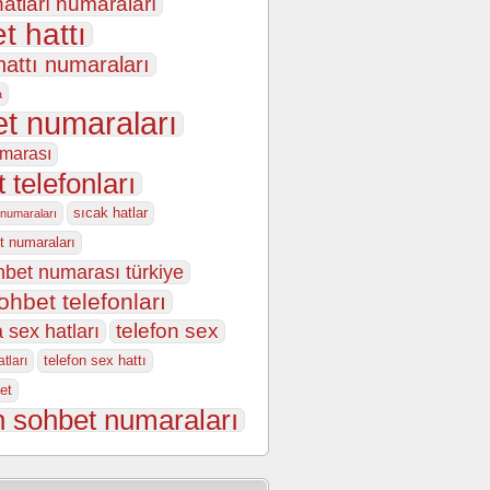
atları numaraları
t hattı
hattı numaraları
a
t numaraları
marası
 telefonları
sıcak hatlar
 numaraları
t numaraları
hbet numarası türkiye
ohbet telefonları
 sex hatları
telefon sex
telefon sex hattı
tları
et
n sohbet numaraları