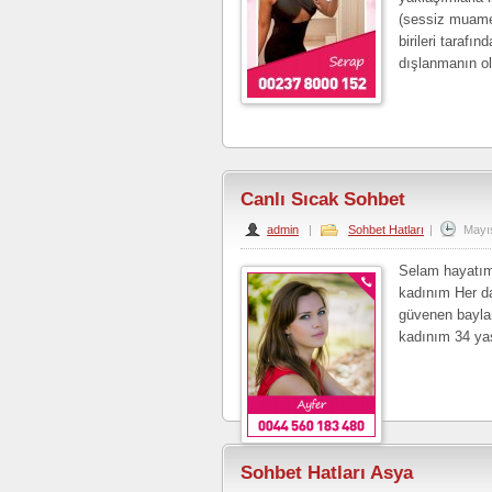
(sessiz muamel
birileri taraf
dışlanmanın o
Canlı Sıcak Sohbet
admin
|
Sohbet Hatları
|
Mayı
Selam hayatım
kadınım Her da
güvenen baylar
kadınım 34 yaş
Sohbet Hatları Asya