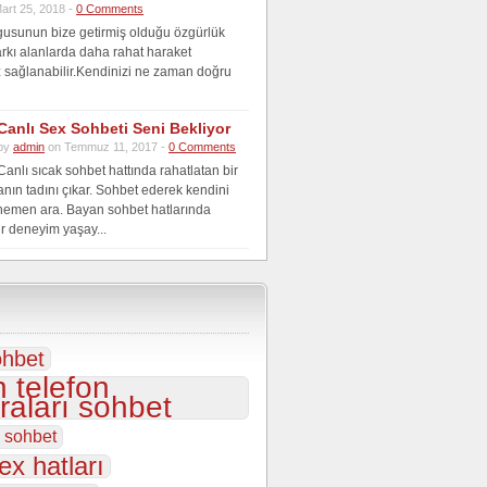
art 25, 2018 -
0 Comments
gusunun bize getirmiş olduğu özgürlük
farkı alanlarda daha rahat haraket
 sağlanabilir.Kendinizi ne zaman doğru
Canlı Sex Sohbeti Seni Bekliyor
by
admin
on Temmuz 11, 2017 -
0 Comments
Canlı sıcak sohbet hattında rahatlatan bir
anın tadını çıkar. Sohbet ederek kendini
hemen ara. Bayan sohbet hatlarında
r deneyim yaşay...
ohbet
 telefon
aları sohbet
s sohbet
ex hatları