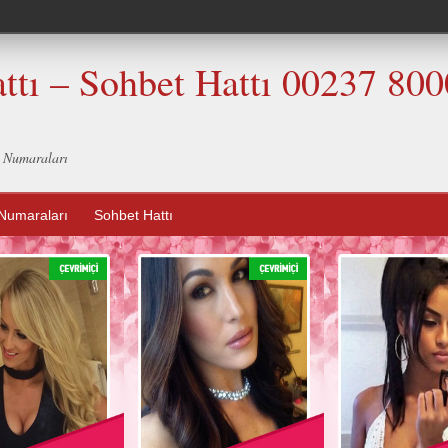
ttı – Sohbet Hattı 00237 80
t Numaraları
Numaraları
Sohbet Hattı