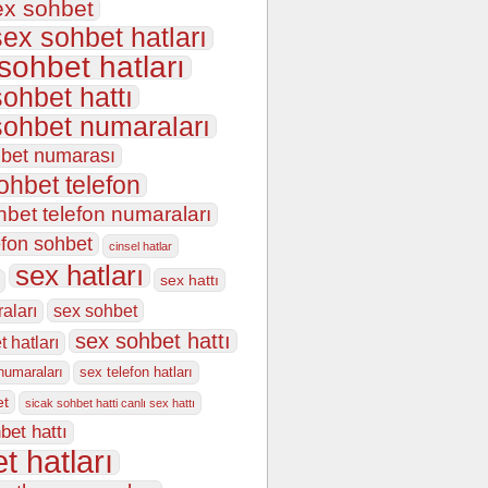
ex sohbet
sex sohbet hatları
 sohbet hatları
sohbet hattı
sohbet numaraları
hbet numarası
ohbet telefon
hbet telefon numaraları
efon sohbet
cinsel hatlar
sex hatları
sex hattı
sex sohbet
aları
sex sohbet hattı
 hatları
numaraları
sex telefon hatları
et
sicak sohbet hatti canlı sex hattı
bet hattı
t hatları