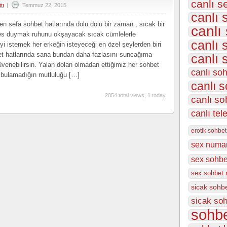
canlı s
tı
|
Temmuz 22, 2015
Hatları
canlı 
Asya
 sefa sohbet hatlarında dolu dolu bir zaman , sıcak bir
canlı
için
 ses duymak ruhunu okşayacak sıcak cümlelerle
canlı 
 istemek her erkeğin isteyeceği en özel şeylerden biri
et hatlarında sana bundan daha fazlasını suncağıma
canlı 
güvenebilirsin. Yalan dolan olmadan ettiğimiz her sohbet
canlı so
 bulamadığın mutluluğu […]
canlı s
2054 total views, 1 today
canlı so
canlı tel
erotik sohbet
sex numar
sex sohbet
sex sohbet 
sicak sohb
sicak soh
sohbe