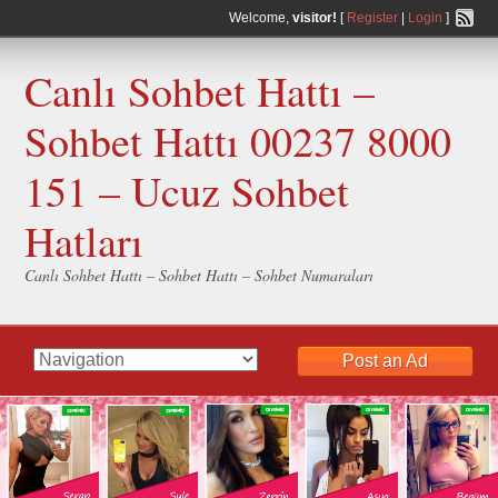
Welcome,
visitor!
[
Register
|
Login
]
Canlı Sohbet Hattı –
Sohbet Hattı 00237 8000
151 – Ucuz Sohbet
Hatları
Canlı Sohbet Hattı – Sohbet Hattı – Sohbet Numaraları
Post an Ad