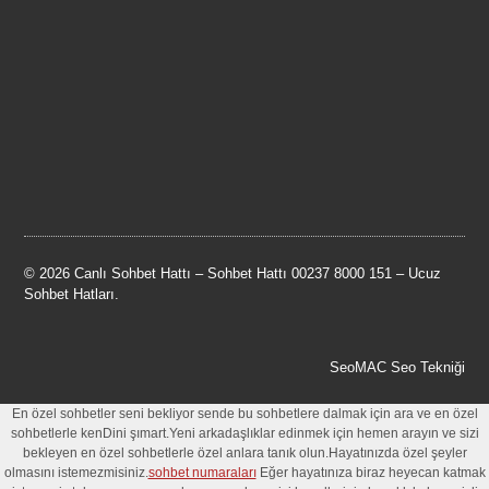
© 2026 Canlı Sohbet Hattı – Sohbet Hattı 00237 8000 151 – Ucuz
Sohbet Hatları.
SeoMAC Seo Tekniği
En özel sohbetler seni bekliyor sende bu sohbetlere dalmak için ara ve en özel
sohbetlerle kenDini şımart.Yeni arkadaşlıklar edinmek için hemen arayın ve sizi
bekleyen en özel sohbetlerle özel anlara tanık olun.Hayatınızda özel şeyler
olmasını istemezmisiniz.
sohbet numaraları
Eğer hayatınıza biraz heyecan katmak