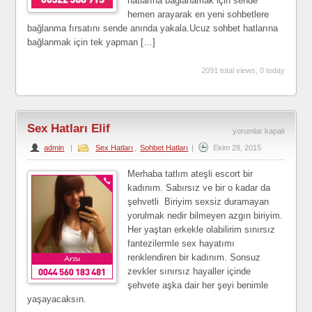
hatlarına bağlanamak için sende
hemen arayarak en yeni sohbetlere
bağlanma fırsatını sende anında yakala.Ucuz sohbet hatlarına
bağlanmak için tek yapman […]
2091 total views, 0 today
Sex Hatları Elif
Sex
yorumlar kapalı
admin
|
Sex Hatları
,
Sohbet Hatları
|
Ekim 28, 2015
Hatları
Elif
Merhaba tatlım ateşli escort bir
için
kadınım. Sabırsız ve bir o kadar da
şehvetli Biriyim sexsiz duramayan
yorulmak nedir bilmeyen azgın biriyim.
Her yaştan erkekle olabilirim sınırsız
fantezilermle sex hayatımı
renklendiren bir kadınım. Sonsuz
zevkler sınırsız hayaller içinde
şehvete aşka dair her şeyi benimle
yaşayacaksın.