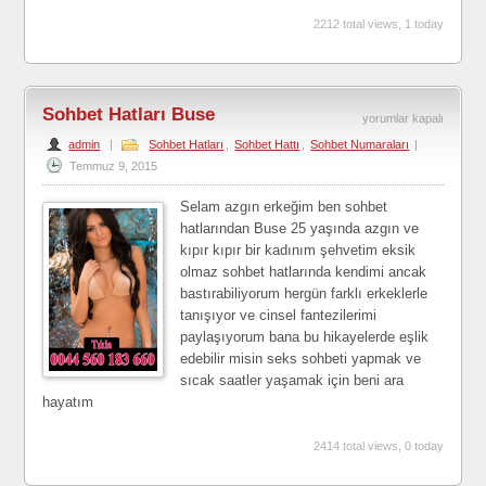
2212 total views, 1 today
Sohbet Hatları Buse
Sohbet
yorumlar kapalı
admin
|
Sohbet Hatları
,
Sohbet Hattı
,
Sohbet Numaraları
|
Hatları
Temmuz 9, 2015
Buse
için
Selam azgın erkeğim ben sohbet
hatlarından Buse 25 yaşında azgın ve
kıpır kıpır bir kadınım şehvetim eksik
olmaz sohbet hatlarında kendimi ancak
bastırabiliyorum hergün farklı erkeklerle
tanışıyor ve cinsel fantezilerimi
paylaşıyorum bana bu hikayelerde eşlik
edebilir misin seks sohbeti yapmak ve
sıcak saatler yaşamak için beni ara
hayatım
2414 total views, 0 today