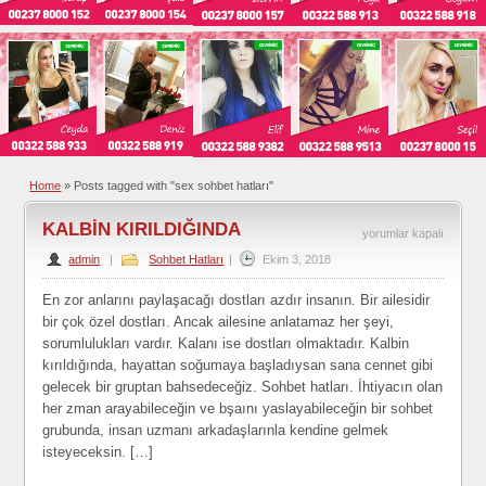
Home
»
Posts tagged with "sex sohbet hatları"
KALBİN KIRILDIĞINDA
KALBİN
yorumlar kapalı
admin
|
Sohbet Hatları
|
Ekim 3, 2018
KIRILDIĞINDA
için
En zor anlarını paylaşacağı dostları azdır insanın. Bir ailesidir
bir çok özel dostları. Ancak ailesine anlatamaz her şeyi,
sorumlulukları vardır. Kalanı ise dostları olmaktadır. Kalbin
kırıldığında, hayattan soğumaya başladıysan sana cennet gibi
gelecek bir gruptan bahsedeceğiz. Sohbet hatları. İhtiyacın olan
her zman arayabileceğin ve bşaını yaslayabileceğin bir sohbet
grubunda, insan uzmanı arkadaşlarınla kendine gelmek
isteyeceksin. […]