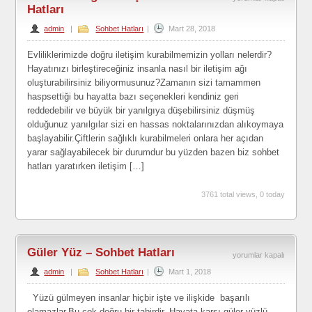
Hatları
Doğru
admin
|
Sohbet Hatları
|
Mart 28, 2018
İletişim
–
Evliliklerimizde doğru iletişim kurabilmemizin yolları nelerdir?
Hayatınızı birleştireceğiniz insanla nasıl bir iletişim ağı
Sohbet
oluşturabilirsiniz biliyormusunuz?Zamanın sizi tamammen
Hatları
haspsettiği bu hayatta bazı seçenekleri kendiniz geri
için
reddedebilir ve büyük bir yanılgıya düşebilirsiniz düşmüş
olduğunuz yanılgılar sizi en hassas noktalarınızdan alıkoymaya
başlayabilir.Çiftlerin sağlıklı kurabilmeleri onlara her açıdan
yarar sağlayabilecek bir durumdur bu yüzden bazen biz sohbet
hatları yaratırken iletişim […]
3761 total views, 0 today
Güler Yüz – Sohbet Hatları
Güler
yorumlar kapalı
admin
|
Sohbet Hatları
|
Mart 1, 2018
Yüz
–
Yüzü gülmeyen insanlar hiçbir işte ve ilişkide başarılı
Sohbet
olamazlar.Bu çok doğru bir tabirdir. Hayata karşı güler yüzlü