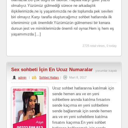
olmalıyız.Yüzümüz gülmediği sürece ne arkadaşlık
Hatları
ilişkilerimizde,ne iş yaşantımızda ne de toplumda pek sevilen
için
biri olmayız.Karşı tarafla oluşturcağımız sohbet hatlarında ilk
izlenimimiz çok önemlidir.Yüzümüzün gülmemesi bir kenara
dursun jest ve mimiklerimizde önemli rol oynar.Hem iş hem eş
yaşamımızda […]
2725 total views, 0 today
Sex sohbeti İçin En Ucuz Numaralar
Sex
yorumlar kapalı
admin
|
Sohbet Hatları
|
Mart 8, 2017
sohbeti
İçin
Ucuz sohbet hatlararına katılmak için
En
sende hemen ara ve en yeni
sohbetlere anında katılma fırsaıtını
Ucuz
sende kaçırma en yeni sohbetlere
Numaralar
sende bağlanmak için sende hemen
için
ara ve en yeni sohebtlere katılma
fırsatını kaçırma.En yeni sohbet