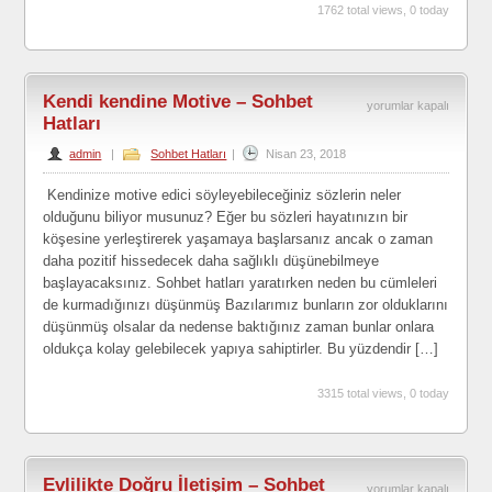
1762 total views, 0 today
Kendi kendine Motive – Sohbet
Kendi
yorumlar kapalı
Hatları
kendine
admin
|
Sohbet Hatları
|
Nisan 23, 2018
Motive
–
Kendinize motive edici söyleyebileceğiniz sözlerin neler
olduğunu biliyor musunuz? Eğer bu sözleri hayatınızın bir
Sohbet
köşesine yerleştirerek yaşamaya başlarsanız ancak o zaman
Hatları
daha pozitif hissedecek daha sağlıklı düşünebilmeye
için
başlayacaksınız. Sohbet hatları yaratırken neden bu cümleleri
de kurmadığınızı düşünmüş Bazılarımız bunların zor olduklarını
düşünmüş olsalar da nedense baktığınız zaman bunlar onlara
oldukça kolay gelebilecek yapıya sahiptirler. Bu yüzdendir […]
3315 total views, 0 today
Evlilikte Doğru İletişim – Sohbet
Evlilikte
yorumlar kapalı