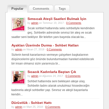
Popular
Comments
Tags
Sımsıcak Ateşli Saatleri Bulmak İçin
by
admin
on Temmuz 19, 2017 -
0 Comments
Sıcak sohbet hatlarında seks sohbetiyle kendinden
geç. Sohbetin adresinde sınırsız bir ateş ve sıcak
saatler seni bekliyor. Bir telefon yanı başında olacak ka...
Ayakları Üzerinde Durma - Sohbet Hatları
by
admin
on Nisan 27, 2018 -
0 Comments
Sizlerin kendi kararlarınızı vermeye çalışırken başkalarının
düşüncelerini göz önünde bulundurmadan hareket edebilecek
bir insan olmanız sizin yararınıza bi...
Sıcacık Kadınlarla Baştan Çık
by
admin
on Ağustos 24, 2017 -
0 Comments
Sohbet hatlarında seni bekleyen ateşe ulaş.
Sohbetin tadını alarak unutulmaz hissedeceğin
kadınınla ateşli sohbetler yap. Sınırsız ve ateşli bayanlarla
kendin...
Dürüstlük - Sohbet Hattı
by
admin
on Mart 25, 2018 -
0 Comments