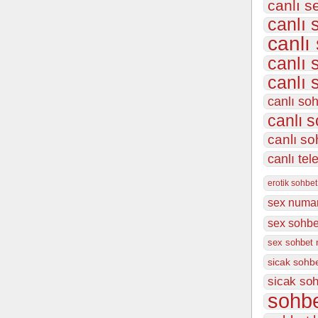
canlı s
canlı 
canlı
canlı 
canlı 
canlı so
canlı s
canlı so
canlı tel
erotik sohbet
sex numar
sex sohbet
sex sohbet 
sicak sohb
sicak soh
sohbe