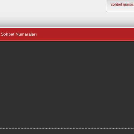
sohbet numara
Sohbet Numaraları