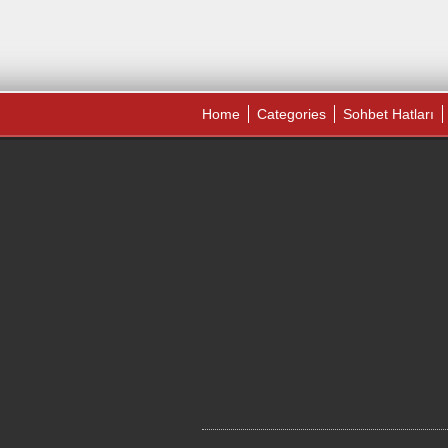
Home
Categories
Sohbet Hatları