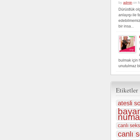
by
admin
on M
Dürüstlük ol
anlayışı ile 
edebilmemiz
bir insa...
bulmak için 
unutulmaz bi
Etiketler
atesli s
bayan
numar
canlı sek
canlı s