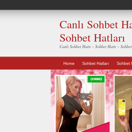
Canlı Sohbet Ha
Sohbet Hatları
Canlı Sohbet Hattı – Sohbet Hattı – Sohbe
Home
Sohbet Hatları
Sohbet 