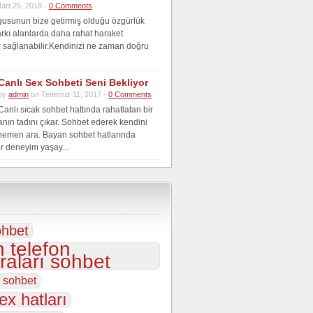
art 25, 2018 -
0 Comments
gusunun bize getirmiş olduğu özgürlük
farkı alanlarda daha rahat haraket
 sağlanabilir.Kendinizi ne zaman doğru
Canlı Sex Sohbeti Seni Bekliyor
by
admin
on Temmuz 11, 2017 -
0 Comments
Canlı sıcak sohbet hattında rahatlatan bir
anın tadını çıkar. Sohbet ederek kendini
hemen ara. Bayan sohbet hatlarında
r deneyim yaşay...
ohbet
 telefon
aları sohbet
s sohbet
ex hatları