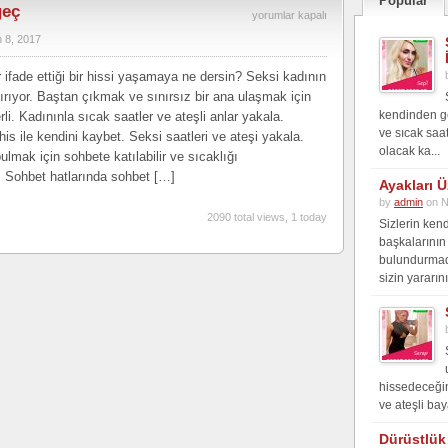
Popular
geç
Sohbet
yorumlar kapalı
 8, 2017
hattında
Kendinden
r ifade ettiği bir hissi yaşamaya ne dersin? Seksi kadının
geç
ırıyor. Baştan çıkmak ve sınırsız bir ana ulaşmak için
kendinden ge
erli. Kadınınla sıcak saatler ve ateşli anlar yakala.
için
ve sıcak saat
is ile kendini kaybet. Seksi saatleri ve ateşi yakala.
olacak ka...
lmak için sohbete katılabilir ve sıcaklığı
n. Sohbet hatlarında sohbet […]
Ayakları Ü
by
admin
on N
2090 total views, 1 today
Sizlerin kend
başkalarının
bulundurmad
sizin yararını
hissedeceğin 
ve ateşli bay
Dürüstlük 