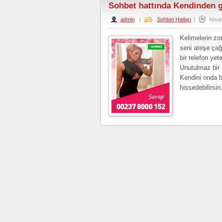
Sohbet hattında Kendinden 
admin
|
Sohbet Hatları
|
Nisan
Kelimelerin zo
seni ateşe çağ
bir telefon yet
Unutulmaz bir h
Kendini onda bu
hissedebilirsi