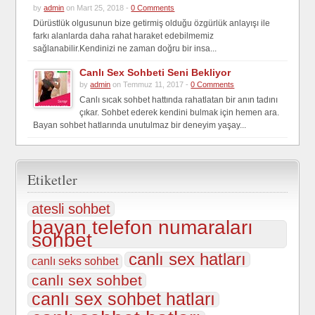
by
admin
on Mart 25, 2018 -
0 Comments
Dürüstlük olgusunun bize getirmiş olduğu özgürlük anlayışı ile
farkı alanlarda daha rahat haraket edebilmemiz
sağlanabilir.Kendinizi ne zaman doğru bir insa...
Canlı Sex Sohbeti Seni Bekliyor
by
admin
on Temmuz 11, 2017 -
0 Comments
Canlı sıcak sohbet hattında rahatlatan bir anın tadını
çıkar. Sohbet ederek kendini bulmak için hemen ara.
Bayan sohbet hatlarında unutulmaz bir deneyim yaşay...
Etiketler
atesli sohbet
bayan telefon numaraları
sohbet
canlı sex hatları
canlı seks sohbet
canlı sex sohbet
canlı sex sohbet hatları