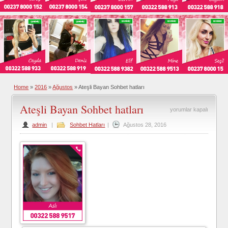
Home
»
2016
»
Ağustos
»
Ateşli Bayan Sohbet hatları
Ateşli Bayan Sohbet hatları
Ateşli
yorumlar kapalı
Bayan
admin
|
Sohbet Hatları
|
Ağustos 28, 2016
Sohbet
hatları
için