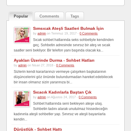
Popular
Comments
Tags
Sımsıcak Ateşli Saatleri Bulmak İçin
by
admin
on Temmuz 19, 2017 -
0 Comments
Sıcak sohbet hatlarında seks sohbetiyle kendinden
geç. Sohbetin adresinde sınırsız bir ateş ve sıcak
saatler seni bekliyor. Bir telefon yanı başında olacak ka...
Ayakları Üzerinde Durma - Sohbet Hatları
by
admin
on Nisan 27, 2018 -
0 Comments
Sizlerin kendi kararlarınızı vermeye çalışırken başkalarının
düşüncelerini göz önünde bulundurmadan hareket edebilecek
bir insan olmanız sizin yararınıza bi...
Sıcacık Kadınlarla Baştan Çık
by
admin
on Ağustos 24, 2017 -
0 Comments
Sohbet hatlarında seni bekleyen ateşe ulaş.
Sohbetin tadını alarak unutulmaz hissedeceğin
kadınınla ateşli sohbetler yap. Sınırsız ve ateşli bayanlarla
kendin...
Dürüstlük - Sohbet Hattı