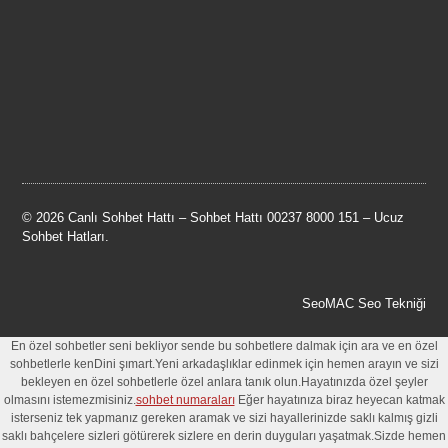
© 2026 Canlı Sohbet Hattı – Sohbet Hattı 00237 8000 151 – Ucuz
Sohbet Hatları.
SeoMAC Seo Tekniği
En özel sohbetler seni bekliyor sende bu sohbetlere dalmak için ara ve en özel
sohbetlerle kenDini şımart.Yeni arkadaşlıklar edinmek için hemen arayın ve sizi
bekleyen en özel sohbetlerle özel anlara tanık olun.Hayatınızda özel şeyler
olmasını istemezmisiniz.
sohbet numaraları
Eğer hayatınıza biraz heyecan katmak
isterseniz tek yapmanız gereken aramak ve sizi hayallerinizde saklı kalmış gizli
saklı bahçelere sizleri götürerek sizlere en derin duyguları yaşatmak.Sizde hemen