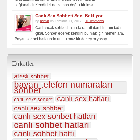
sağlanabilir.Kendinizi ne zaman doğru bir insa...
Canlı Sex Sohbeti Seni Bekliyor
by
admin
on Temmuz 11, 2017 -
0 Comments
Canlı sıcak sohbet hattında rahatlatan bir anın tadını
çıkar. Sohbet ederek kendini bulmak için hemen ara.
Bayan sohbet hatlarında unutulmaz bir deneyim yaşay...
Etiketler
atesli sohbet
bayan telefon numaraları
sohbet
canlı sex hatları
canlı seks sohbet
canlı sex sohbet
canlı sex sohbet hatları
canlı sohbet hatları
canlı sohbet hattı