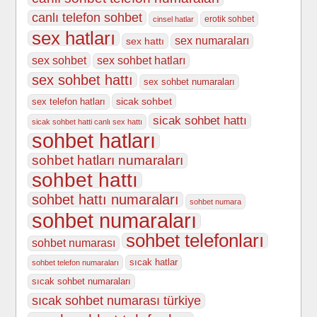
canlı telefon sohbet
erotik sohbet
cinsel hatlar
sex hatları
sex numaraları
sex hattı
sex sohbet
sex sohbet hatları
sex sohbet hattı
sex sohbet numaraları
sicak sohbet
sex telefon hatları
sicak sohbet hattı
sicak sohbet hatti canlı sex hattı
sohbet hatları
sohbet hatları numaraları
sohbet hattı
sohbet hattı numaraları
sohbet numara
sohbet numaraları
sohbet telefonları
sohbet numarası
sıcak hatlar
sohbet telefon numaraları
sıcak sohbet numaraları
sıcak sohbet numarası türkiye