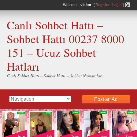
Welcome,
visitor!
[
Register
|
Login
]
Canlı Sohbet Hattı –
Sohbet Hattı 00237 8000
151 – Ucuz Sohbet
Hatları
Canlı Sohbet Hattı – Sohbet Hattı – Sohbet Numaraları
Post an Ad