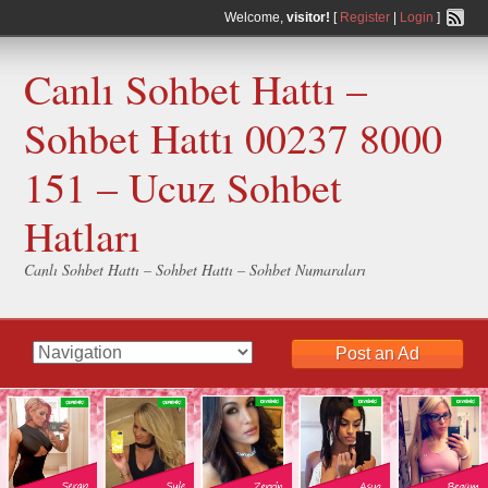
Welcome,
visitor!
[
Register
|
Login
]
Canlı Sohbet Hattı –
Sohbet Hattı 00237 8000
151 – Ucuz Sohbet
Hatları
Canlı Sohbet Hattı – Sohbet Hattı – Sohbet Numaraları
Post an Ad