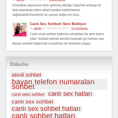
Dürüstlük olgusunun bize getirmiş olduğu özgürlük anlayışı ile
farkı alanlarda daha rahat haraket edebilmemiz
sağlanabilir.Kendinizi ne zaman doğru bir insa...
Canlı Sex Sohbeti Seni Bekliyor
by
admin
on Temmuz 11, 2017 -
0 Comments
Canlı sıcak sohbet hattında rahatlatan bir anın tadını
çıkar. Sohbet ederek kendini bulmak için hemen ara.
Bayan sohbet hatlarında unutulmaz bir deneyim yaşay...
Etiketler
atesli sohbet
bayan telefon numaraları
sohbet
canlı sex hatları
canlı seks sohbet
canlı sex sohbet
canlı sex sohbet hatları
canlı sohbet hatları