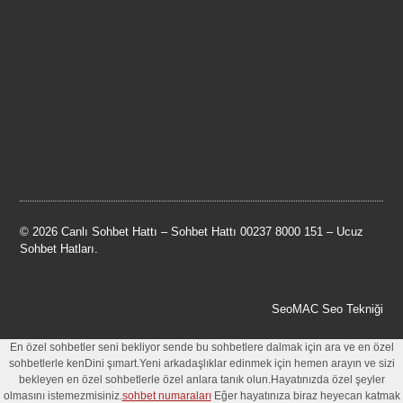
© 2026 Canlı Sohbet Hattı – Sohbet Hattı 00237 8000 151 – Ucuz
Sohbet Hatları.
SeoMAC Seo Tekniği
En özel sohbetler seni bekliyor sende bu sohbetlere dalmak için ara ve en özel
sohbetlerle kenDini şımart.Yeni arkadaşlıklar edinmek için hemen arayın ve sizi
bekleyen en özel sohbetlerle özel anlara tanık olun.Hayatınızda özel şeyler
olmasını istemezmisiniz.
sohbet numaraları
Eğer hayatınıza biraz heyecan katmak