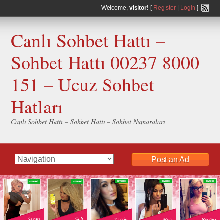
Welcome,
visitor!
[
Register
|
Login
]
Canlı Sohbet Hattı –
Sohbet Hattı 00237 8000
151 – Ucuz Sohbet
Hatları
Canlı Sohbet Hattı – Sohbet Hattı – Sohbet Numaraları
Post an Ad