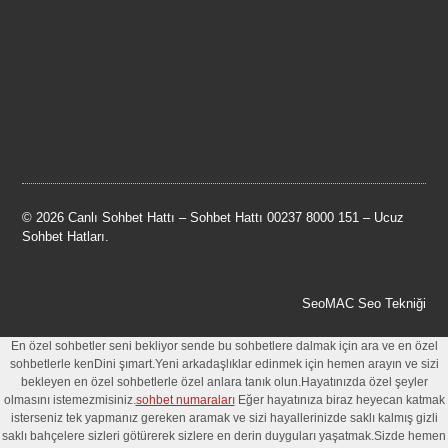
© 2026 Canlı Sohbet Hattı – Sohbet Hattı 00237 8000 151 – Ucuz
Sohbet Hatları.
SeoMAC Seo Tekniği
En özel sohbetler seni bekliyor sende bu sohbetlere dalmak için ara ve en özel
sohbetlerle kenDini şımart.Yeni arkadaşlıklar edinmek için hemen arayın ve sizi
bekleyen en özel sohbetlerle özel anlara tanık olun.Hayatınızda özel şeyler
olmasını istemezmisiniz.
sohbet numaraları
Eğer hayatınıza biraz heyecan katmak
isterseniz tek yapmanız gereken aramak ve sizi hayallerinizde saklı kalmış gizli
saklı bahçelere sizleri götürerek sizlere en derin duyguları yaşatmak.Sizde hemen