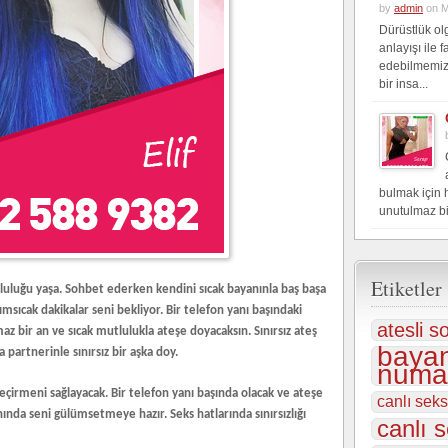
by
admin
on M
Dürüstlük ol
anlayışı ile 
edebilmemiz
bir insa...
bulmak için 
unutulmaz bi
Etiketler
luluğu yaşa. Sohbet ederken kendini sıcak bayanınla baş başa
ımsıcak dakikalar seni bekliyor. Bir telefon yanı başındaki
atesli s
az bir an ve sıcak mutlulukla ateşe doyacaksın. Sınırsız ateş
bayan
 partnerinle sınırsız bir aşka doy.
numar
eçirmeni sağlayacak. Bir telefon yanı başında olacak ve ateşe
canlı sek
ında seni gülümsetmeye hazır. Seks hatlarında sınırsızlığı
canlı s