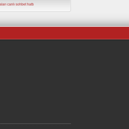
ları
canlı sohbet hattı