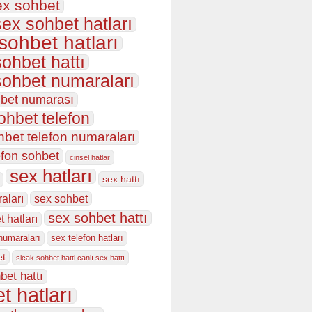
ex sohbet
sex sohbet hatları
 sohbet hatları
sohbet hattı
sohbet numaraları
hbet numarası
ohbet telefon
hbet telefon numaraları
efon sohbet
cinsel hatlar
sex hatları
sex hattı
sex sohbet
aları
sex sohbet hattı
 hatları
numaraları
sex telefon hatları
et
sicak sohbet hatti canlı sex hattı
bet hattı
t hatları