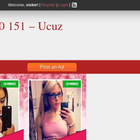
Welcome,
visitor!
[
Register
|
Login
]
00 151 – Ucuz
Post an Ad