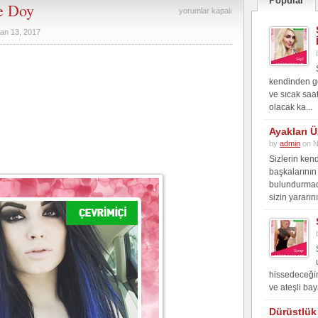
Popular
şe Doy
Keyifli
yorumlar kapalı
Bir
an 13, 2017
Sohbetle
Ateşe
kendinden ge
Doy
ve sıcak saat
için
olacak ka...
Ayakları Ü
by
admin
on N
Sizlerin kend
başkalarının
bulundurmad
sizin yararını
hissedeceğin 
ve ateşli bay
Dürüstlük 