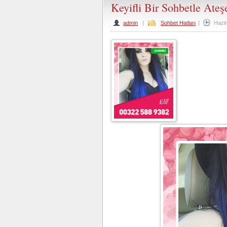
Keyifli Bir Sohbetle Ate
admin
|
Sohbet Hatları
|
Hazir