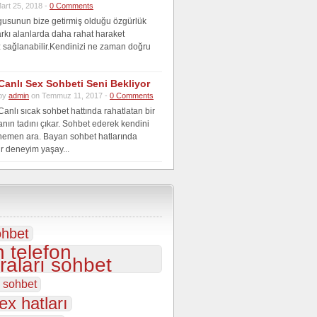
art 25, 2018 -
0 Comments
gusunun bize getirmiş olduğu özgürlük
farkı alanlarda daha rahat haraket
 sağlanabilir.Kendinizi ne zaman doğru
Canlı Sex Sohbeti Seni Bekliyor
by
admin
on Temmuz 11, 2017 -
0 Comments
Canlı sıcak sohbet hattında rahatlatan bir
anın tadını çıkar. Sohbet ederek kendini
hemen ara. Bayan sohbet hatlarında
r deneyim yaşay...
ohbet
 telefon
aları sohbet
s sohbet
ex hatları