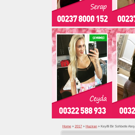
Home
»
2017
»
Haziran
»
Keyifli Bir Sohbetle Ate