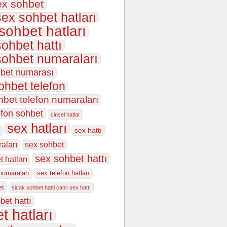
ex sohbet
sex sohbet hatları
 sohbet hatları
sohbet hattı
sohbet numaraları
hbet numarası
ohbet telefon
hbet telefon numaraları
efon sohbet
cinsel hatlar
sex hatları
sex hattı
sex sohbet
aları
sex sohbet hattı
 hatları
numaraları
sex telefon hatları
et
sicak sohbet hatti canlı sex hattı
bet hattı
t hatları