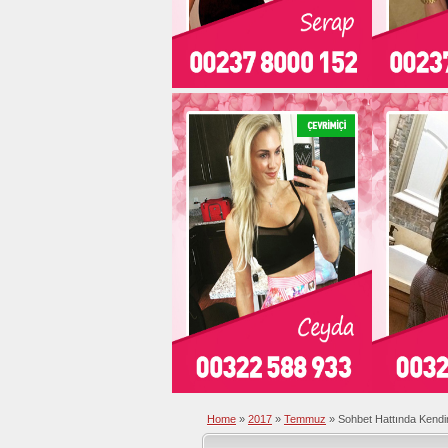
Home
»
2017
»
Temmuz
»
Sohbet Hattında Kend