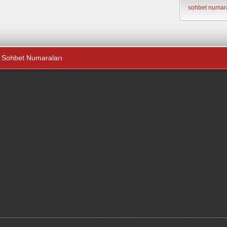
sohbet numara
Sohbet Numaraları