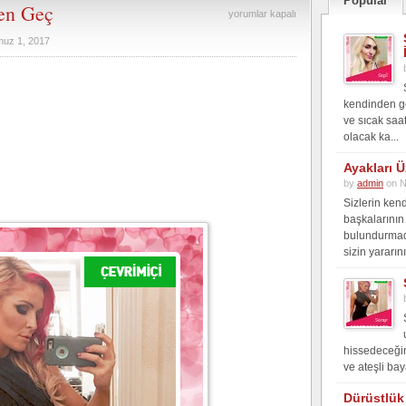
Popular
en Geç
Sohbet
yorumlar kapalı
Hattında
uz 1, 2017
Kendinden
Geç
kendinden ge
için
ve sıcak saat
olacak ka...
Ayakları Ü
by
admin
on N
Sizlerin kend
başkalarının
bulundurmad
sizin yararını
hissedeceğin 
ve ateşli bay
Dürüstlük 