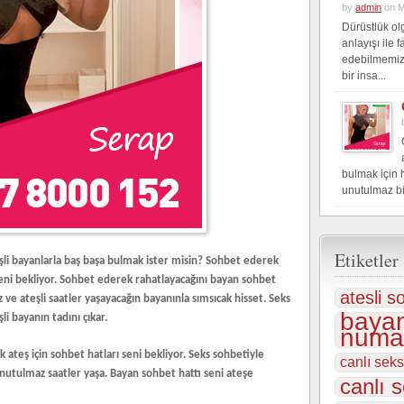
by
admin
on M
Dürüstlük ol
anlayışı ile 
edebilmemiz
bir insa...
bulmak için 
unutulmaz bi
Etiketler
şli bayanlarla baş başa bulmak ister misin? Sohbet ederek
 seni bekliyor. Sohbet ederek rahatlayacağını bayan sohbet
atesli s
sız ve ateşli saatler yaşayacağın bayanınla sımsıcak hisset. Seks
bayan
li bayanın tadını çıkar.
numar
k ateş için sohbet hatları seni bekliyor. Seks sohbetiyle
canlı sek
unutulmaz saatler yaşa. Bayan sohbet hattı seni ateşe
canlı s