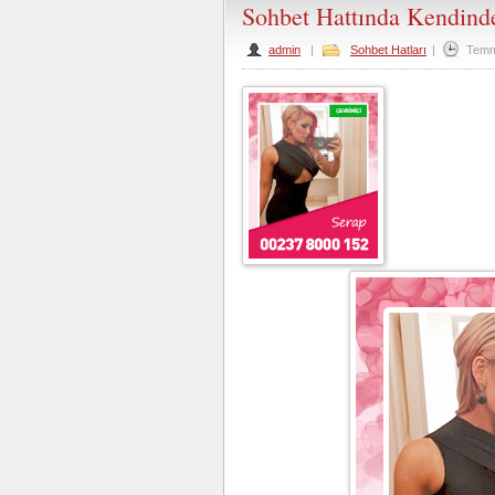
Sohbet Hattında Kendind
admin
|
Sohbet Hatları
|
Temm