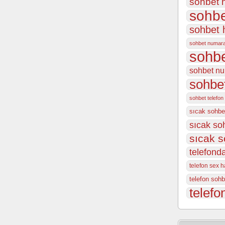
sohbet h
sohbe
sohbet 
sohbet numar
sohbe
sohbet nu
sohbet
sohbet telefon
sıcak sohbe
sıcak so
sıcak s
telefonda
telefon sex ha
telefon sohb
telefo