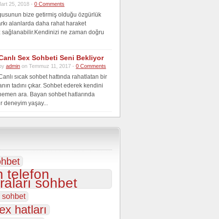
art 25, 2018 -
0 Comments
gusunun bize getirmiş olduğu özgürlük
farkı alanlarda daha rahat haraket
 sağlanabilir.Kendinizi ne zaman doğru
Canlı Sex Sohbeti Seni Bekliyor
by
admin
on Temmuz 11, 2017 -
0 Comments
Canlı sıcak sohbet hattında rahatlatan bir
anın tadını çıkar. Sohbet ederek kendini
hemen ara. Bayan sohbet hatlarında
r deneyim yaşay...
ohbet
 telefon
aları sohbet
s sohbet
ex hatları