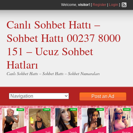
Welcome,
visitor!
[
Register
|
Login
]
Canlı Sohbet Hattı –
Sohbet Hattı 00237 8000
151 – Ucuz Sohbet
Hatları
Canlı Sohbet Hattı – Sohbet Hattı – Sohbet Numaraları
Post an Ad