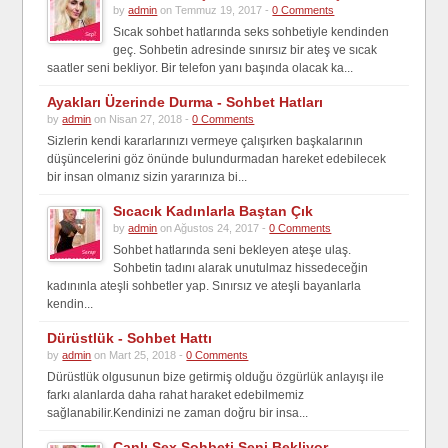
by
admin
on Temmuz 19, 2017 -
0 Comments
Sıcak sohbet hatlarında seks sohbetiyle kendinden
geç. Sohbetin adresinde sınırsız bir ateş ve sıcak
saatler seni bekliyor. Bir telefon yanı başında olacak ka...
Ayakları Üzerinde Durma - Sohbet Hatları
by
admin
on Nisan 27, 2018 -
0 Comments
Sizlerin kendi kararlarınızı vermeye çalışırken başkalarının
düşüncelerini göz önünde bulundurmadan hareket edebilecek
bir insan olmanız sizin yararınıza bi...
Sıcacık Kadınlarla Baştan Çık
by
admin
on Ağustos 24, 2017 -
0 Comments
Sohbet hatlarında seni bekleyen ateşe ulaş.
Sohbetin tadını alarak unutulmaz hissedeceğin
kadınınla ateşli sohbetler yap. Sınırsız ve ateşli bayanlarla
kendin...
Dürüstlük - Sohbet Hattı
by
admin
on Mart 25, 2018 -
0 Comments
Dürüstlük olgusunun bize getirmiş olduğu özgürlük anlayışı ile
farkı alanlarda daha rahat haraket edebilmemiz
sağlanabilir.Kendinizi ne zaman doğru bir insa...
Canlı Sex Sohbeti Seni Bekliyor