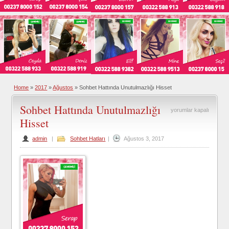
Home
»
2017
»
Ağustos
»
Sohbet Hattında Unutulmazlığı Hisset
Sohbet Hattında Unutulmazlığı
Sohbet
yorumlar kapalı
Hisset
Hattında
Unutulmazlığı
admin
|
Sohbet Hatları
|
Ağustos 3, 2017
Hisset
için