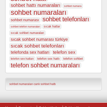
sohbet hattı numaraları
sohbet numara
sohbet numaraları
sohbet telefonları
sohbet numarası
sıcak hatlar
sohbet telefon numaraları
sıcak sohbet numaraları
sıcak sohbet numarası türkiye
sıcak sohbet telefonları
telefonda sex hatları
telefon sex
telefon sex hattı
telefon sohbet
telefon sex hatları
telefon sohbet numaraları
sohbet numaraları
canlı sohbet hattı