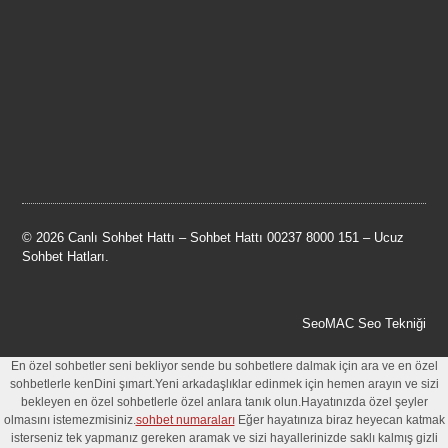
© 2026 Canlı Sohbet Hattı – Sohbet Hattı 00237 8000 151 – Ucuz
Sohbet Hatları.
SeoMAC Seo Tekniği
En özel sohbetler seni bekliyor sende bu sohbetlere dalmak için ara ve en özel
sohbetlerle kenDini şımart.Yeni arkadaşlıklar edinmek için hemen arayın ve sizi
bekleyen en özel sohbetlerle özel anlara tanık olun.Hayatınızda özel şeyler
olmasını istemezmisiniz.
sohbet numaraları
Eğer hayatınıza biraz heyecan katmak
isterseniz tek yapmanız gereken aramak ve sizi hayallerinizde saklı kalmış gizli