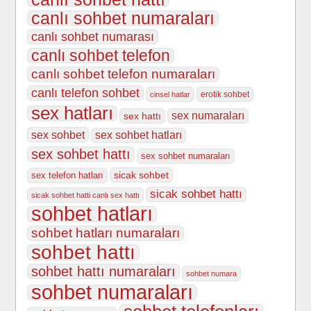
canlı sohbet numaraları
canlı sohbet numarası
canlı sohbet telefon
canlı sohbet telefon numaraları
canlı telefon sohbet
erotik sohbet
cinsel hatlar
sex hatları
sex numaraları
sex hattı
sex sohbet
sex sohbet hatları
sex sohbet hattı
sex sohbet numaraları
sicak sohbet
sex telefon hatları
sicak sohbet hattı
sicak sohbet hatti canlı sex hattı
sohbet hatları
sohbet hatları numaraları
sohbet hattı
sohbet hattı numaraları
sohbet numara
sohbet numaraları