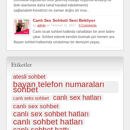
Dürüstlük olgusunun bize getirmiş olduğu özgürlük anlayışı ile
farkı alanlarda daha rahat haraket edebilmemiz
sağlanabilir.Kendinizi ne zaman doğru bir insa...
Canlı Sex Sohbeti Seni Bekliyor
by
admin
on Temmuz 11, 2017 -
0 Comments
Canlı sıcak sohbet hattında rahatlatan bir anın tadını
çıkar. Sohbet ederek kendini bulmak için hemen ara.
Bayan sohbet hatlarında unutulmaz bir deneyim yaşay...
Etiketler
atesli sohbet
bayan telefon numaraları
sohbet
canlı sex hatları
canlı seks sohbet
canlı sex sohbet
canlı sex sohbet hatları
canlı sohbet hatları
canlı sohbet hattı