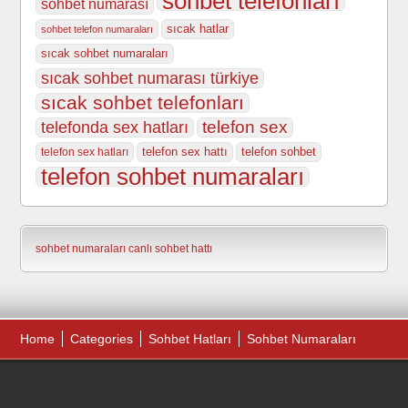
sohbet telefonları
sohbet numarası
sıcak hatlar
sohbet telefon numaraları
sıcak sohbet numaraları
sıcak sohbet numarası türkiye
sıcak sohbet telefonları
telefonda sex hatları
telefon sex
telefon sex hattı
telefon sohbet
telefon sex hatları
telefon sohbet numaraları
sohbet numaraları
canlı sohbet hattı
Home
Categories
Sohbet Hatları
Sohbet Numaraları