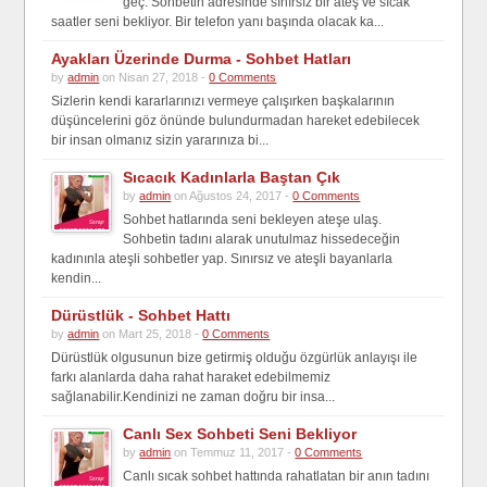
geç. Sohbetin adresinde sınırsız bir ateş ve sıcak
saatler seni bekliyor. Bir telefon yanı başında olacak ka...
Ayakları Üzerinde Durma - Sohbet Hatları
by
admin
on Nisan 27, 2018 -
0 Comments
Sizlerin kendi kararlarınızı vermeye çalışırken başkalarının
düşüncelerini göz önünde bulundurmadan hareket edebilecek
bir insan olmanız sizin yararınıza bi...
Sıcacık Kadınlarla Baştan Çık
by
admin
on Ağustos 24, 2017 -
0 Comments
Sohbet hatlarında seni bekleyen ateşe ulaş.
Sohbetin tadını alarak unutulmaz hissedeceğin
kadınınla ateşli sohbetler yap. Sınırsız ve ateşli bayanlarla
kendin...
Dürüstlük - Sohbet Hattı
by
admin
on Mart 25, 2018 -
0 Comments
Dürüstlük olgusunun bize getirmiş olduğu özgürlük anlayışı ile
farkı alanlarda daha rahat haraket edebilmemiz
sağlanabilir.Kendinizi ne zaman doğru bir insa...
Canlı Sex Sohbeti Seni Bekliyor
by
admin
on Temmuz 11, 2017 -
0 Comments
Canlı sıcak sohbet hattında rahatlatan bir anın tadını