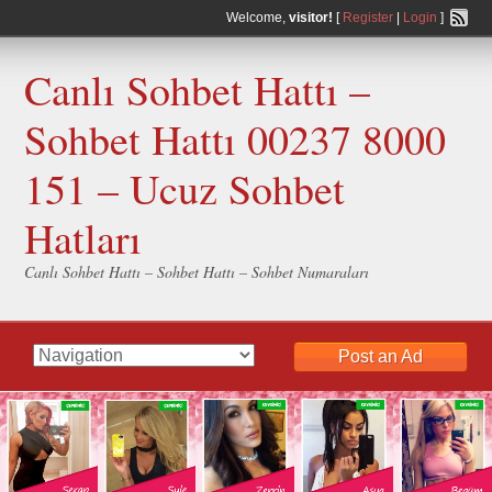
Welcome,
visitor!
[
Register
|
Login
]
Canlı Sohbet Hattı –
Sohbet Hattı 00237 8000
151 – Ucuz Sohbet
Hatları
Canlı Sohbet Hattı – Sohbet Hattı – Sohbet Numaraları
Post an Ad