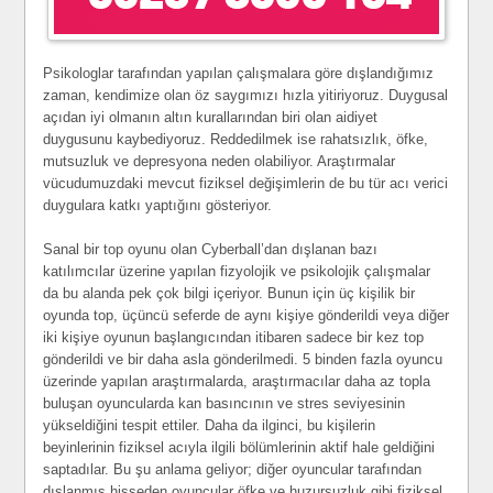
Psikologlar tarafından yapılan çalışmalara göre dışlandığımız
zaman, kendimize olan öz saygımızı hızla yitiriyoruz. Duygusal
açıdan iyi olmanın altın kurallarından biri olan aidiyet
duygusunu kaybediyoruz. Reddedilmek ise rahatsızlık, öfke,
mutsuzluk ve depresyona neden olabiliyor. Araştırmalar
vücudumuzdaki mevcut fiziksel değişimlerin de bu tür acı verici
duygulara katkı yaptığını gösteriyor.
Sanal bir top oyunu olan Cyberball’dan dışlanan bazı
katılımcılar üzerine yapılan fizyolojik ve psikolojik çalışmalar
da bu alanda pek çok bilgi içeriyor. Bunun için üç kişilik bir
oyunda top, üçüncü seferde de aynı kişiye gönderildi veya diğer
iki kişiye oyunun başlangıcından itibaren sadece bir kez top
gönderildi ve bir daha asla gönderilmedi. 5 binden fazla oyuncu
üzerinde yapılan araştırmalarda, araştırmacılar daha az topla
buluşan oyuncularda kan basıncının ve stres seviyesinin
yükseldiğini tespit ettiler. Daha da ilginci, bu kişilerin
beyinlerinin fiziksel acıyla ilgili bölümlerinin aktif hale geldiğini
saptadılar. Bu şu anlama geliyor; diğer oyuncular tarafından
dışlanmış hisseden oyuncular öfke ve huzursuzluk gibi fiziksel