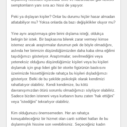
semptomların yanı sıra acı hissi de yaşıyor.
Peki ya dışlayan kişiler? Onlar bu durumu hiçbir hasar almadan
atlatabiliyor mu? Yoksa onlarda da bazı değişiklikler oluyor mu?
Yine aynı araştırmaya göre birini dışlama isteği, oldukça
belirgin bir istek. Bir başkasına bilerek zarar vermeyi kimse
istemez ancak araştırmalar durumun pek de böyle olmadığını,
aslında her birimizin düşündüğümüzden daha kaba olma eğilimi
taşıdığımızı gösteriyor. Araştırmalar; sevilmediğini veya
yeteneksiz olduğunu düşündüğümüz kişileri veya bu kişileri
dışlamak için grup lideri gibi bir otorite figürünün baskısını
üzerimizde hissettiğimizde rahatça bu kişileri dışladığımızı
gösteriyor. Belki de bu şekilde psikolojik olarak kendimizi
rahatlatıyor olabiliriz. Kendi kendimize, bu kötü
davranışımızdan ötürü sorumlu olmadığımızı söylüyor olabiliriz.
Sadece bizden isteneni veya kurbanın bunu zaten “hak ettiğini”
veya “istediğini” tekrarlıyor olabiliriz.
Kim olduğunuzu önemsemeden. Her an rahatça
konuşabileceğiniz bir hizmet olan canlı sohbet hatları ile bu
dışlanmışlık hissine son verebilirsiniz. Seçeceğiniz kadın