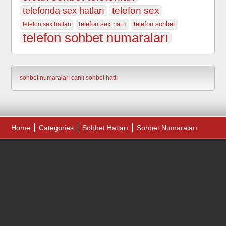
telefonda sex hatları
telefon sex
telefon sex hattı
telefon sohbet
telefon sex hatları
telefon sohbet numaraları
sohbet numaraları
canlı sohbet hattı
Home
Categories
Sohbet Hatları
Sohbet Numaraları