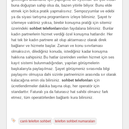
buna doğuştan sahip olsa da, bazen yitirile biliyor. Bunu elde
etmek için bolca pratik yapmalısınız. Sempozyumlar ve edebi
ya da siyasi tartışma programlarını izleye bilirsiniz. Şayet tv
izlemeye vaktiniz yoksa, birebir konuşma pratiği için sitemiz
üzerindeki
sohbet telefonları
ndan faydalana bilirsiniz. Bunlar
kadın partnerlerin hizmet verdiği özel konuşma hatlarıdır. Her
hat tek bir kadın partnere ait olup aktarmasız olarak direk
bağlanır ve hizmete başlar. Zaman ve konu sınırlaması
olmaksızın, dilediğiniz konuda, istediğiniz kadar konuşma
hakkına sahipsiniz.Bu hatlar üzerinden verilen hizmet için ses
kayıt sistemi bulunmadığından, yapılan görüşmelerin
başkalarıyla paylaşılmaz. Şayet görüşmeniz sırasında bilgi
paylaşımı olmuşsa dahi sizinle partnerinizin arasında sır olarak
kalacağına emin ola bilirsiniz.
sohbet telefonları
için
ücretlendirmeler dakika başına olup, her operatör için
standarttır. Faturalı ya da faturasız hat sahibi olmanız fark
etmez, tüm operatörlerden bağlantı kura bilirsiniz.
canlı telefon sohbet
telefon sohbet numaraları