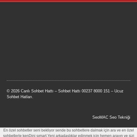
© 2026 Canlı Sohbet Hattı – Sohbet Hattı 00237 8000 151 – Ucuz
Sohbet Hatları.
SeoMAC Seo Tekniği
En özel sohbetler seni bekliyor sende bu sohbetlere dalmak için ara ve en özel
sohbetlerle kenDini şımart.Yeni arkadaşlıklar edinmek için hemen arayın ve sizi