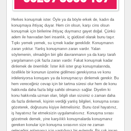
Herkes konuşmak ister. Öyle ya da böyle erkek de, kadın da
konuşmaya ihtiyaç duyar. Hem cin olsun, karşı cins olsun
konuşmak için birilerine ihtiyaç duymanız gayet doğal. Çünkü
adem ile havvadan beri insanlık, iç güdüsel olarak bunu taşır.
Tıpkı yemek yemek, su içmek kadar gereklidir. Konuşmanın
zararı yoktur. Yanlış konuşmanın zararı vardır. Yalan
söylemenin, olmadığın biri gibi davranmanın ya da karşı tarafı
yargılamanın çok fazla zararı vardır. Fakat konuşmak kadar
dinlemek de önemlidir. İster ikili ister grup konuşmalarında,
özellikle bir konunun üzerine gidilmesi gerekiyorsa ve konu
irdeleniyorsa konuşanı ya da konuşmacıyı dinlemek gerekir. Bu
hem vereceğiniz cevap için bir tartma süresi olur hem de konu
hakkında daha fazla bilgi sahibi olmanızı sağlar. Diyelim ki
konu hakkında uzman olan, bilgili olan sizsiniz o zaman daha
da fazla dinlemeli, kişinin verdiği yanlış bilgileri, konuşma sırası
gözeterek, doğrusunu kişiye iletmelisiniz. Bunu özel hayatınız,
iş hayatınız far etmeksizin uygulamalısınız. Konuşma sırası
gözetmek demek, yine karşılıklı konuşmalarda konuşmanız
gereken konular için konuşma sırasının size ne zaman
geleceğini anlamanız için yaptığınız bir eylemdir. Bir çok insan