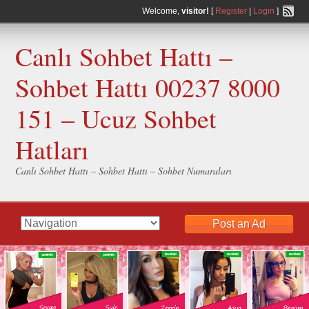
Welcome,
visitor!
[
Register
|
Login
]
Canlı Sohbet Hattı –
Sohbet Hattı 00237 8000
151 – Ucuz Sohbet
Hatları
Canlı Sohbet Hattı – Sohbet Hattı – Sohbet Numaraları
Post an Ad