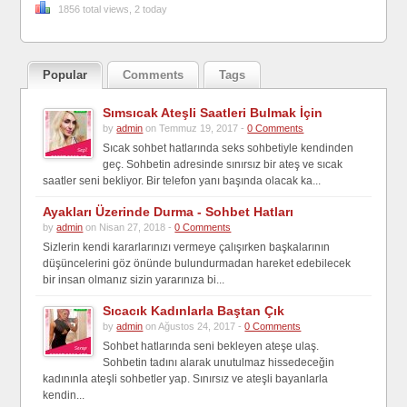
1856 total views, 2 today
Popular
Comments
Tags
Sımsıcak Ateşli Saatleri Bulmak İçin
by
admin
on Temmuz 19, 2017 -
0 Comments
Sıcak sohbet hatlarında seks sohbetiyle kendinden
geç. Sohbetin adresinde sınırsız bir ateş ve sıcak
saatler seni bekliyor. Bir telefon yanı başında olacak ka...
Ayakları Üzerinde Durma - Sohbet Hatları
by
admin
on Nisan 27, 2018 -
0 Comments
Sizlerin kendi kararlarınızı vermeye çalışırken başkalarının
düşüncelerini göz önünde bulundurmadan hareket edebilecek
bir insan olmanız sizin yararınıza bi...
Sıcacık Kadınlarla Baştan Çık
by
admin
on Ağustos 24, 2017 -
0 Comments
Sohbet hatlarında seni bekleyen ateşe ulaş.
Sohbetin tadını alarak unutulmaz hissedeceğin
kadınınla ateşli sohbetler yap. Sınırsız ve ateşli bayanlarla
kendin...