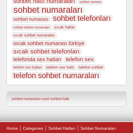
sohbet hattı numaraları
sohbet numara
sohbet numaraları
sohbet telefonları
sohbet numarası
sıcak hatlar
sohbet telefon numaraları
sıcak sohbet numaraları
sıcak sohbet numarası türkiye
sıcak sohbet telefonları
telefonda sex hatları
telefon sex
telefon sex hattı
telefon sohbet
telefon sex hatları
telefon sohbet numaraları
sohbet numaraları
canlı sohbet hattı
Home
Categories
Sohbet Hatları
Sohbet Numaraları