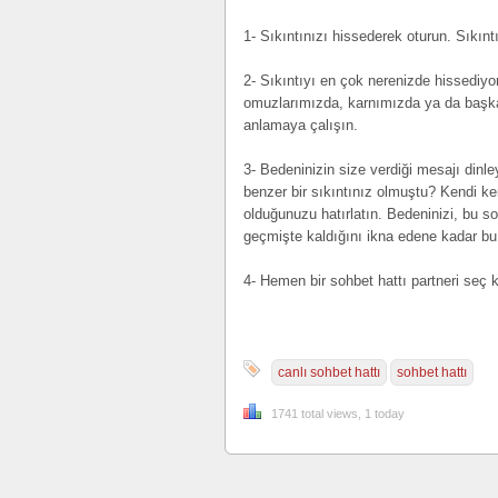
1- Sıkıntınızı hissederek oturun. Sıkınt
2- Sıkıntıyı en çok nerenizde hissed
omuzlarımızda, karnımızda ya da başka bi
anlamaya çalışın.
3- Bedeninizin size verdiği mesajı dinl
benzer bir sıkıntınız olmuştu? Kendi ken
olduğunuzu hatırlatın. Bedeninizi, bu 
geçmişte kaldığını ikna edene kadar bu
4- Hemen bir sohbet hattı partneri seç
canlı sohbet hattı
sohbet hattı
1741 total views, 1 today