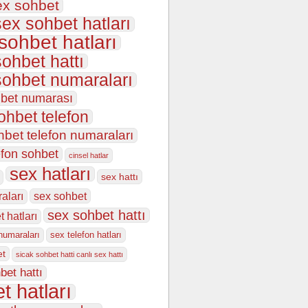
ex sohbet
sex sohbet hatları
 sohbet hatları
sohbet hattı
sohbet numaraları
hbet numarası
ohbet telefon
hbet telefon numaraları
efon sohbet
cinsel hatlar
sex hatları
sex hattı
sex sohbet
aları
sex sohbet hattı
 hatları
numaraları
sex telefon hatları
et
sicak sohbet hatti canlı sex hattı
bet hattı
t hatları