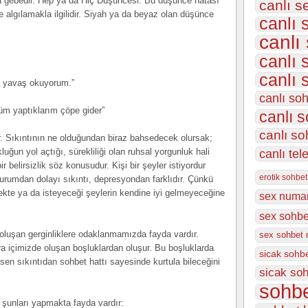
ra gebedir. Hep ya da Hiç Düşüncesi: Bu düşünce hatası
canlı s
de algılamakla ilgilidir. Siyah ya da beyaz olan düşünce
canlı 
canlı
canlı 
canlı 
a yavaş okuyorum.”
canlı so
tüm yaptıklarım çöpe gider”
canlı s
canlı so
r. Sıkıntının ne olduğundan biraz bahsedecek olursak;
luğun yol açtığı, sürekliliği olan ruhsal yorgunluk hali
canlı tel
r belirsizlik söz konusudur. Kişi bir şeyler istiyordur
erotik sohbet
durumdan dolayı sıkıntı, depresyondan farklıdır. Çünkü
ekte ya da isteyeceği şeylerin kendine iyi gelmeyeceğine
sex numar
sex sohbet
de oluşan gerginliklere odaklanmamızda fayda vardır.
sex sohbet 
nra içimizde oluşan boşluklardan oluşur. Bu boşluklarda
sicak sohb
, sen sıkıntıdan sohbet hattı sayesinde kurtula bileceğini
sicak soh
sohbe
a şunları yapmakta fayda vardır: