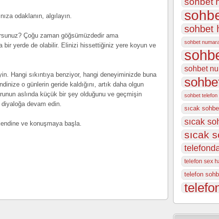
sohbet h
sohbe
ınıza odaklanın, algılayın.
sohbet 
iyorsunuz? Çoğu zaman göğsümüzdedir ama
sohbet numar
r yerde de olabilir. Elinizi hissettiğiniz yere koyun ve
sohbe
sohbet nu
eyin. Hangi sıkıntıya benziyor, hangi deneyiminizde buna
sohbet
dinize o günlerin geride kaldığını, artık daha olgun
sorunun aslında küçük bir şey olduğunu ve geçmişin
sohbet telefon
 diyaloğa devam edin.
sıcak sohbe
sıcak so
 kendine ve konuşmaya başla.
sıcak s
telefonda
telefon sex ha
telefon sohb
telefo