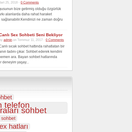
art 25, 2018 -
0 Comments
gusunun bize getirmiş olduğu özgürlük
farkı alanlarda daha rahat haraket
 sağlanabilir.Kendinizi ne zaman doğru
Canlı Sex Sohbeti Seni Bekliyor
by
admin
on Temmuz 11, 2017 -
0 Comments
Canlı sıcak sohbet hattında rahatlatan bir
anın tadını çıkar. Sohbet ederek kendini
hemen ara. Bayan sohbet hatlarında
r deneyim yaşay...
ohbet
 telefon
aları sohbet
s sohbet
ex hatları