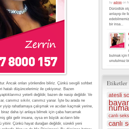
by
admin
on M
Dürüstlük ol
anlayışı ile 
edebilmemiz
bir insa...
bulmak için 
unutulmaz bi
Etiketler
r. Ancak onları yönlendire biliriz. Çünkü sevgili sohbet
eri hatalı düşüncelerimiz ile çekiyoruz. Bazen
atesli s
yaptıklarımız yeterli değildir, bazen de nasip değildir. Ve
çar, canımız sıkılır, canımız yanar. İşte bu arada ne
bayan
numar
er yiyip rahatlamaya çalışmak ve acıdan kaçmak yerine,
nu biraz daha iyi anlaya bilmek için çaba harcamak
canlı sek
iş gibi gelir insana, oysa en büyük acıların bile
canlı s
itirir. Çünkü hayat durağan değildir, sürekli yeni