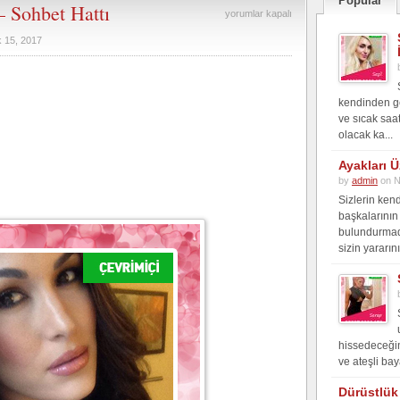
Popular
– Sohbet Hattı
Düşüncelerini
yorumlar kapalı
Yönlendir
k 15, 2017
–
Sohbet
kendinden ge
Hattı
ve sıcak saat
için
olacak ka...
Ayakları Ü
by
admin
on N
Sizlerin kend
başkalarının
bulundurmad
sizin yararını
hissedeceğin 
ve ateşli bay
Dürüstlük 