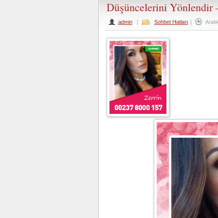
Düşüncelerini Yönlendir 
admin
|
Sohbet Hatları
|
Aralı