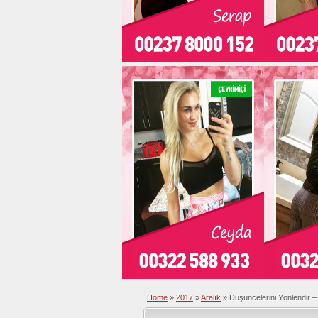
Home
»
2017
»
Aralık
»
Düşüncelerini Yönlendir –