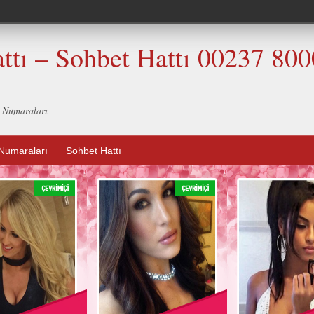
ttı – Sohbet Hattı 00237 80
t Numaraları
Numaraları
Sohbet Hattı