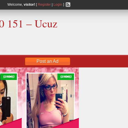
Welcome,
visitor!
[
Register
|
Login
]
00 151 – Ucuz
Post an Ad