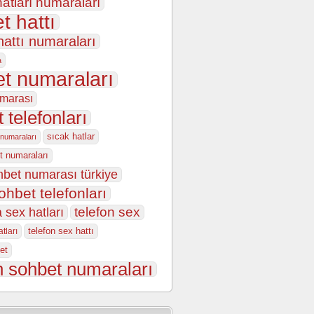
atları numaraları
t hattı
hattı numaraları
a
t numaraları
marası
 telefonları
sıcak hatlar
 numaraları
t numaraları
hbet numarası türkiye
ohbet telefonları
 sex hatları
telefon sex
telefon sex hattı
tları
et
n sohbet numaraları