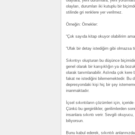
olaylara, yeni durumlara, yeni yorumla
olayları, durumları iki kutuplu bir biçim
stilinde gri renklere yer verilmez.
Örneğin: Örnekler:
“Çok sayıda kitap okuyor olabilirim am
“Ufak bir detay istediğim gibi olmazsa 
Sıkıntıyı oluşturan bu düşünce biçimidi
genel olarak bir karışıklığın ya da bozuk
olarak tanımlanabilir. Aslında çok kere bi
fakat ne istediğini bilememektedir. Bu 
depresyondaki kişi hiç bir şey istemem
inanmaktadır.
İçsel sıkıntıların çözümleri için, içeri
Çünkü bu gerginlikler, gerilimlerden so
insanlara sıkıntı verir. Sevgili okuyucu
biliyorsun.
Bunu kabul ederek, sıkıntılı anlarınızd