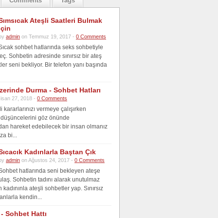
Comments
Tags
Sımsıcak Ateşli Saatleri Bulmak
İçin
by
admin
on Temmuz 19, 2017 -
0 Comments
Sıcak sohbet hatlarında seks sohbetiyle
ç. Sohbetin adresinde sınırsız bir ateş
ler seni bekliyor. Bir telefon yanı başında
zerinde Durma - Sohbet Hatları
isan 27, 2018 -
0 Comments
i kararlarınızı vermeye çalışırken
 düşüncelerini göz önünde
an hareket edebilecek bir insan olmanız
za bi...
Sıcacık Kadınlarla Baştan Çık
by
admin
on Ağustos 24, 2017 -
0 Comments
Sohbet hatlarında seni bekleyen ateşe
ulaş. Sohbetin tadını alarak unutulmaz
kadınınla ateşli sohbetler yap. Sınırsız
anlarla kendin...
- Sohbet Hattı