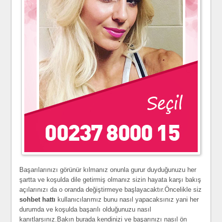
Başarılarınızı görünür kılmanız onunla gurur duyduğunuzu her
şartta ve koşulda dile getirmiş olmanız sizin hayata karşı bakış
açılarınızı da o oranda değiştirmeye başlayacaktır.Öncelikle siz
sohbet
hattı
kullanıcılarımız bunu nasıl yapacaksınız yani her
durumda ve koşulda başarılı olduğunuzu nasıl
kanıtlarsınız.Bakın burada kendinizi ve başarınızı nasıl ön