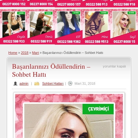
Home
»
2018
»
Mart
»
Başarılarınızı Ödüllendirin – Sohbet Hattı
Başarılarınızı Ödüllendirin –
Başarılarınızı
yorumlar kapalı
Sohbet Hattı
Ödüllendirin
–
admin
|
Sohbet Hatları
|
Mart 31, 2018
Sohbet
Hattı
için