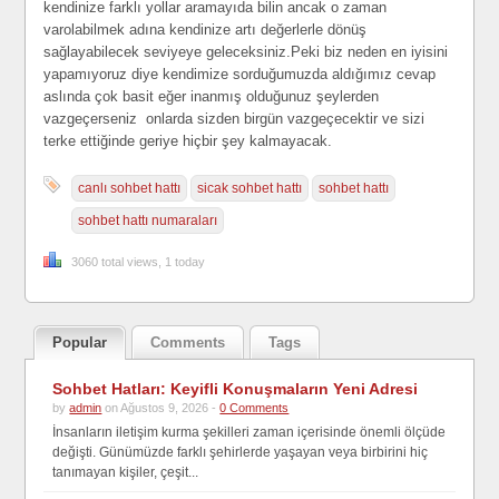
kendinize farklı yollar aramayıda bilin ancak o zaman
varolabilmek adına kendinize artı değerlerle dönüş
sağlayabilecek seviyeye geleceksiniz.Peki biz neden en iyisini
yapamıyoruz diye kendimize sorduğumuzda aldığımız cevap
aslında çok basit eğer inanmış olduğunuz şeylerden
vazgeçerseniz onlarda sizden birgün vazgeçecektir ve sizi
terke ettiğinde geriye hiçbir şey kalmayacak.
canlı sohbet hattı
sicak sohbet hattı
sohbet hattı
sohbet hattı numaraları
3060 total views, 1 today
Popular
Comments
Tags
Sohbet Hatları: Keyifli Konuşmaların Yeni Adresi
by
admin
on Ağustos 9, 2026 -
0 Comments
İnsanların iletişim kurma şekilleri zaman içerisinde önemli ölçüde
değişti. Günümüzde farklı şehirlerde yaşayan veya birbirini hiç
tanımayan kişiler, çeşit...