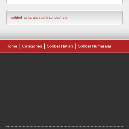
sohbet numaraları
canlı sohbet hattı
Home
Categories
Sohbet Hatları
Sohbet Numaraları