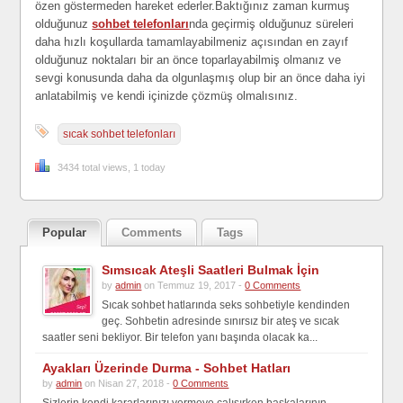
özen göstermeden hareket ederler.Baktığınız zaman kurmuş
olduğunuz
sohbet telefonları
nda geçirmiş olduğunuz süreleri
daha hızlı koşullarda tamamlayabilmeniz açısından en zayıf
olduğunuz noktaları bir an önce toparlayabilmiş olmanız ve
sevgi konusunda daha da olgunlaşmış olup bir an önce daha iyi
anlatabilmiş ve kendi içinizde çözmüş olmalısınız.
sıcak sohbet telefonları
3434 total views, 1 today
Popular
Comments
Tags
Sımsıcak Ateşli Saatleri Bulmak İçin
by
admin
on Temmuz 19, 2017 -
0 Comments
Sıcak sohbet hatlarında seks sohbetiyle kendinden
geç. Sohbetin adresinde sınırsız bir ateş ve sıcak
saatler seni bekliyor. Bir telefon yanı başında olacak ka...
Ayakları Üzerinde Durma - Sohbet Hatları
by
admin
on Nisan 27, 2018 -
0 Comments