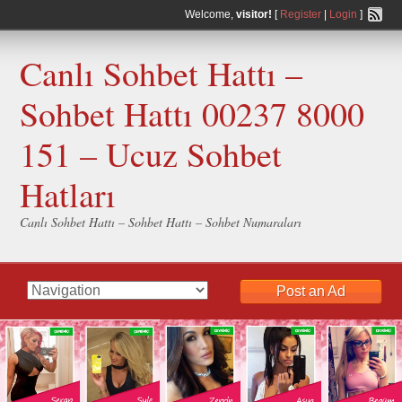
Welcome,
visitor!
[
Register
|
Login
]
Canlı Sohbet Hattı –
Sohbet Hattı 00237 8000
151 – Ucuz Sohbet
Hatları
Canlı Sohbet Hattı – Sohbet Hattı – Sohbet Numaraları
Post an Ad