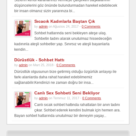
Sizlerin kendi kararlarınızı vermeye çalışırken başkalarının
düşüncelerini göz önünde bulundurmadan hareket edebilecek
bir insan olmanız sizin yararınıza bi...
Sıcacık Kadınlarla Baştan Çık
by
admin
on Ağustos 24, 2017 -
0 Comments
Sohbet hatlarında seni bekleyen ateşe ulaş.
Sohbetin tadını alarak unutulmaz hissedeceğin
kadınınla ateşli sohbetler yap. Sınırsız ve ateşli bayanlarla
kendin...
Dürüstlük - Sohbet Hattı
by
admin
on Mart 25, 2018 -
0 Comments
Dürüstlük olgusunun bize getirmiş olduğu özgürlük anlayışı ile
farkı alanlarda daha rahat haraket edebilmemiz
sağlanabilir.Kendinizi ne zaman doğru bir insa...
Canlı Sex Sohbeti Seni Bekliyor
by
admin
on Temmuz 11, 2017 -
0 Comments
Canlı sıcak sohbet hattında rahatlatan bir anın tadını
çıkar. Sohbet ederek kendini bulmak için hemen ara.
Bayan sohbet hatlarında unutulmaz bir deneyim yaşay...