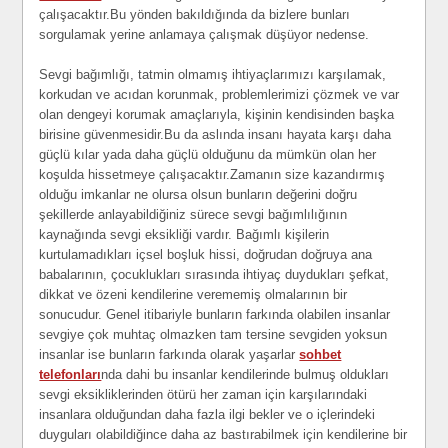
çalışacaktır.Bu yönden bakıldığında da bizlere bunları
sorgulamak yerine anlamaya çalışmak düşüyor nedense.
Sevgi bağımlığı, tatmin olmamış ihtiyaçlarımızı karşılamak,
korkudan ve acıdan korunmak, problemlerimizi çözmek ve var
olan dengeyi korumak amaçlarıyla, kişinin kendisinden başka
birisine güvenmesidir.Bu da aslında insanı hayata karşı daha
güçlü kılar yada daha güçlü olduğunu da mümkün olan her
koşulda hissetmeye çalışacaktır.Zamanın size kazandırmış
olduğu imkanlar ne olursa olsun bunların değerini doğru
şekillerde anlayabildiğiniz sürece sevgi bağımlılığının
kaynağında sevgi eksikliği vardır. Bağımlı kişilerin
kurtulamadıkları içsel boşluk hissi, doğrudan doğruya ana
babalarının, çocuklukları sırasında ihtiyaç duydukları şefkat,
dikkat ve özeni kendilerine verememiş olmalarının bir
sonucudur. Genel itibariyle bunların farkında olabilen insanlar
sevgiye çok muhtaç olmazken tam tersine sevgiden yoksun
insanlar ise bunların farkında olarak yaşarlar
sohbet
telefonları
nda dahi bu insanlar kendilerinde bulmuş oldukları
sevgi eksikliklerinden ötürü her zaman için karşılarındaki
insanlara olduğundan daha fazla ilgi bekler ve o içlerindeki
duyguları olabildiğince daha az bastırabilmek için kendilerine bir