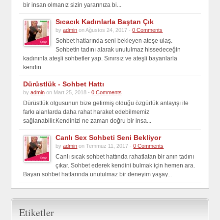
bir insan olmanız sizin yararınıza bi...
Sıcacık Kadınlarla Baştan Çık
by
admin
on Ağustos 24, 2017 -
0 Comments
Sohbet hatlarında seni bekleyen ateşe ulaş.
Sohbetin tadını alarak unutulmaz hissedeceğin
kadınınla ateşli sohbetler yap. Sınırsız ve ateşli bayanlarla
kendin...
Dürüstlük - Sohbet Hattı
by
admin
on Mart 25, 2018 -
0 Comments
Dürüstlük olgusunun bize getirmiş olduğu özgürlük anlayışı ile
farkı alanlarda daha rahat haraket edebilmemiz
sağlanabilir.Kendinizi ne zaman doğru bir insa...
Canlı Sex Sohbeti Seni Bekliyor
by
admin
on Temmuz 11, 2017 -
0 Comments
Canlı sıcak sohbet hattında rahatlatan bir anın tadını
çıkar. Sohbet ederek kendini bulmak için hemen ara.
Bayan sohbet hatlarında unutulmaz bir deneyim yaşay...
Etiketler