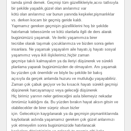
tamda şimdi demek. Geçmişi tüm güzellikleriyle,acısı tatlısıyla
bir şekilde yaşadık,güzel olan anılarımız var
kötü olan anılarımız var bunun yanında keşkeler,pişmanlıklar
vs. derken kocam bir geçmiş geride kaldı.
Yapmamız gereken geçmişin güzelliklerini hoş bir şekilde
hatırlamak tebessümle ve kötü olanlarla ilgili de ders alarak
bugünümüzü yaşamak. Ve ileriki yaşamımıza birer
tecrübe olarak taşımak çocuklarımıza ve bizden sonra gelen
insanlara. Ne yaşarsak yaşayalım aile hayatı,iş hayatı sosyal
yaşamımız veya ikili ilişkilerimiz,hiçbir zaman
geçmişe takılı kalmayalım ya da ileriyi düşünerek ve sürekli
planlama yaparak bugünümüzden de olmayalım. Anı yaşamak
bu yüzden çok önemlidir ve böyle bu şekilde bir bakış
açısıyla da gerçek anlamda huzuru ve mutluluğu yaşayabiliriz.
Zaman çok çabuk geçiyor ve bu kısacık hayatı sürekli geçmişi
düşünerek harcayamayız veya geleceği düşünerek
Hiç birimiz yarının neler getireceğini asla bilemeyiz nekadar
ömrümüz kaldığını da. Bu yüzden bırakın hayat aksın gitsin ve
olabilecekler de birer sürpriz olsun bizler
için. Gelecekiçin kaygılanarak ya da geçmişin pişmanlıklarında
kaybolarak aslında yaşamamız gereken çok güzel anlarımızı
yok etmeyelim sonra bugünümüzüde hatırlanacak