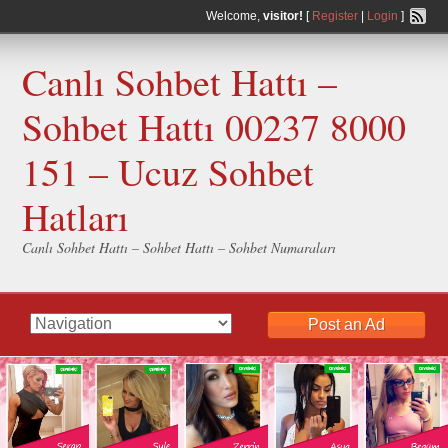
Welcome,
visitor!
[
Register
|
Login
]
Canlı Sohbet Hattı –
Sohbet Hattı 00237 8000
151 – Ucuz Sohbet
Hatları
Canlı Sohbet Hattı – Sohbet Hattı – Sohbet Numaraları
Post an Ad