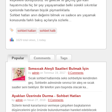
keşkelere dönüştürürüz ve gelecek te geçmiş gibi kalır
hayatımızda hiç bir şey yaşayamadan belki sürekli sıkıntılar
içerisinde hatırlanan büyük pişmanlıklarla
Sohbet hatları anın değerini bilmek ve sadece anı yaşamak
konusunda farklı bakış açılarıyla sizlerle…
sohbet hatları
sohbet hattı
1629 total views, 1 today
Popular
Comments
Tags
Sımsıcak Ateşli Saatleri Bulmak İçin
by
admin
on Temmuz 19, 2017 -
0 Comments
Sıcak sohbet hatlarında seks sohbetiyle kendinden
geç. Sohbetin adresinde sınırsız bir ateş ve sıcak
saatler seni bekliyor. Bir telefon yanı başında olacak ka...
Ayakları Üzerinde Durma - Sohbet Hatları
by
admin
on Nisan 27, 2018 -
0 Comments
Sizlerin kendi kararlarınızı vermeye çalışırken başkalarının
düşüncelerini göz önünde bulundurmadan hareket edebilecek