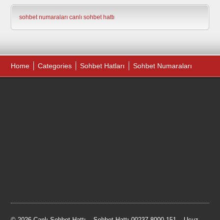
sohbet numaraları
canlı sohbet hattı
Home
Categories
Sohbet Hatları
Sohbet Numaraları
© 2026 Canlı Sohbet Hattı – Sohbet Hattı 00237 8000 151 – Ucuz