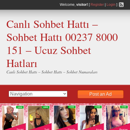
Welcome,
visitor!
[
Register
|
Login
]
Canlı Sohbet Hattı –
Sohbet Hattı 00237 8000
151 – Ucuz Sohbet
Hatları
Canlı Sohbet Hattı – Sohbet Hattı – Sohbet Numaraları
Post an Ad