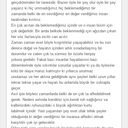
gerçeklerinden bir tanesidir. Bazen öyle bir şey olur öyle bir şey
yaşarız ki hiç ummadığımız hiç beklemediğimiz bir
zamanda belki de en sevdiğimiz en değer verdiğimiz insan
tarafından kırılırız.
En çok acıtan da beklemediğimiz içindir ve o insan bizim için
çok değerlidir. Bir anda belkide beklenmediği için ağızdan çıkan
her söz fazlasıyla incitir can acıtır.
Zaman zaman evet böyle kırgınlıklar yaşayabiliriz ve bu son
derece doğal ve hayatın içinden artık sıradanlaşmış bir
durumdur ve zaten çok ta sürmez bir özürle herşey
yoluna girebilir. Fakat bazı insanlar hayatlarının bazı
dönemlerinde öyle sıkıntılar sorunlar yaşarlar ki ya da öylesine
kötü bir olaya maruz kalmıştır ki yıllarca unutmaz
unutamaz ve her aklına geldiğinde aynı şeyleri belki uzun yıllar
tekrar tekrar yaşar ve hayatı bu anlamda büyük bir ızdırapla
geçer.
Asıl işte böylesi zamanlarda belki de en çok ta affedebilmek
gerek. Nedeni aslında kendiniz için,kendi ruh sağlığınız va
kalbinizdeki ruhunuzdaki o büyük ağırlıktan kurtu
labilmek içindir. Yani yaşanılan şey evet ufak tefek şeyler
olduğunda ki değer verdiğimiz bir insansa affedici olmak
karşılıklı çok iyi gelecektir.