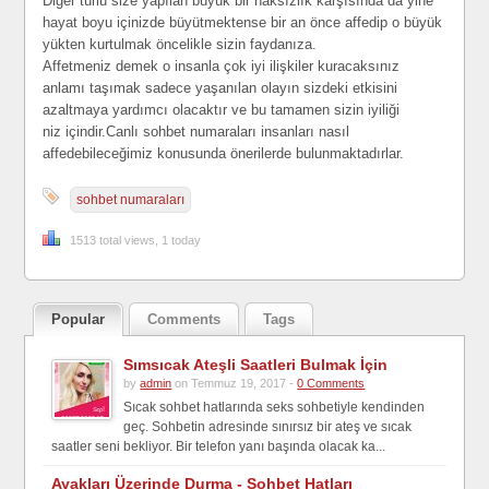
Diğer türlü size yapılan büyük bir haksızlık karşısında da yine
hayat boyu içinizde büyütmektense bir an önce affedip o büyük
yükten kurtulmak öncelikle sizin faydanıza.
Affetmeniz demek o insanla çok iyi ilişkiler kuracaksınız
anlamı taşımak sadece yaşanılan olayın sizdeki etkisini
azaltmaya yardımcı olacaktır ve bu tamamen sizin iyiliği
niz içindir.Canlı sohbet numaraları insanları nasıl
affedebileceğimiz konusunda önerilerde bulunmaktadırlar.
sohbet numaraları
1513 total views, 1 today
Popular
Comments
Tags
Sımsıcak Ateşli Saatleri Bulmak İçin
by
admin
on Temmuz 19, 2017 -
0 Comments
Sıcak sohbet hatlarında seks sohbetiyle kendinden
geç. Sohbetin adresinde sınırsız bir ateş ve sıcak
saatler seni bekliyor. Bir telefon yanı başında olacak ka...
Ayakları Üzerinde Durma - Sohbet Hatları