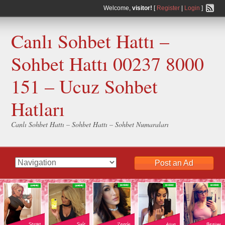
Welcome,
visitor!
[
Register
|
Login
]
Canlı Sohbet Hattı –
Sohbet Hattı 00237 8000
151 – Ucuz Sohbet
Hatları
Canlı Sohbet Hattı – Sohbet Hattı – Sohbet Numaraları
Post an Ad