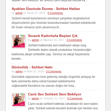
saatler seni bekliyor. Bir telefon yanı başında olacak ka...
Ayakları Üzerinde Durma - Sohbet Hatları
by
admin
on Nisan 27, 2018 -
0 Comments
Sizlerin kendi kararlarınızı vermeye çalışırken başkalarının
düşüncelerini göz önünde bulundurmadan hareket edebilecek
bir insan olmanız sizin yararınıza bi...
Sıcacık Kadınlarla Baştan Çık
by
admin
on Ağustos 24, 2017 -
0 Comments
Sohbet hatlarında seni bekleyen ateşe ulaş.
Sohbetin tadını alarak unutulmaz hissedeceğin
kadınınla ateşli sohbetler yap. Sınırsız ve ateşli bayanlarla
kendin...
Dürüstlük - Sohbet Hattı
by
admin
on Mart 25, 2018 -
0 Comments
Dürüstlük olgusunun bize getirmiş olduğu özgürlük anlayışı ile
farkı alanlarda daha rahat haraket edebilmemiz
sağlanabilir.Kendinizi ne zaman doğru bir insa...
Canlı Sex Sohbeti Seni Bekliyor
by
admin
on Temmuz 11, 2017 -
0 Comments
Canlı sıcak sohbet hattında rahatlatan bir anın tadını
çıkar. Sohbet ederek kendini bulmak için hemen ara.