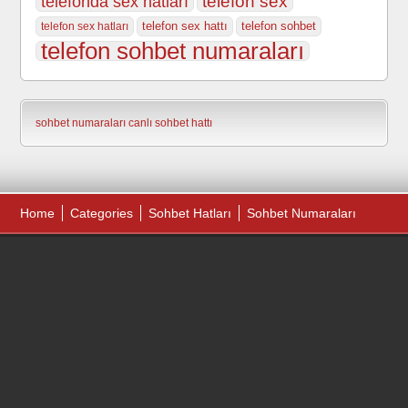
telefonda sex hatları
telefon sex
telefon sex hattı
telefon sohbet
telefon sex hatları
telefon sohbet numaraları
sohbet numaraları
canlı sohbet hattı
Home
Categories
Sohbet Hatları
Sohbet Numaraları