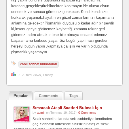
taşıyabilir bunu siz düşünün.Hayatızla ilgili alacağınız
kararları,gerçekleştirebilmekten korkmayın.Ne olursa olsun
denemek ve sonucu görmeniz gerekecek.Kendi kendinize
korkarak yaşamak,hayatın en güzel zamanlarınızı kaçırmanız
anlamına gelecektir.Pişmanlık duygusu o kadar ağır bir şeydir
ki,insanı geriye götüremez kaybettiği zamana tekrar geri
gidemez ,adım atmak istese bile atmaya cesaret edemez
başaramama korkusu yaşar..Siz bugün yapılması gereken
herşeyi bugün yapın ,yapmaya çalışın ve yarın olduğunda
pişmanlık yaşamayın..
canlı sohbet numaraları
2120 total views, 1 today
Popular
Comments
Tags
Sımsıcak Ateşli Saatleri Bulmak İçin
by
admin
on Temmuz 19, 2017 -
0 Comments
Sıcak sohbet hatlarında seks sohbetiyle kendinden
geç. Sohbetin adresinde sınırsız bir ateş ve sıcak