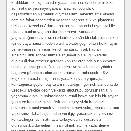
kırıklıkları sizi pişmanlıklar yaşamanıza sevk edecektir.Sizin
adım atarak yapmaya çabalamanız sonucunda ki
başarısızlıktan pişmanlık duymazsınız.Denedim ama olmadı
dersiniz,fakat denemeden yaşanan başarısızlık ve pişmanlık
sizi daha üzecektir.Adım atmaktan ve sonunda başarısız bile
olsanız bunları yaşamaktan korkmayın.Korkarak
yaşayacağınız hayat,sizi ilerletmez ve sürekli olak pişmanlıklar
içinde yaşamanıza neden olur.Harekete geçmekten korkmayın
ve ne yaparsanız yapın kendi hayatınızın tek kaptanı
sizsiniz.Canlı sohbet numaraları,hayatınızla ilgili kararlar
alırken dikkat etmeniz gereken konular arasında sizin cesaret
sahibi olmanız gerektiğini anlatacak ve kendinizi her yönden
başarıya götürecek olan adımla atmanızı anlatacaktır.Siz
keşkelerle beraber pişmanlık yaşarken,sizin yapmaya
korktuğunuz şeyleri başkalarının yaptığını görmek sizi daha da
üzecek.Harekete geçin ve kendi gücünüzü görün.İnsanların
yaşamına gıpta ile bakmaktansa kendi hayatınız için bir şeyler
yapın ve kendinizi sevin.Aslında herşey sizin kendinizi
sevmenizle başlayacak ve kendinize neyi yakıştırıyorsanız onu
yaparsınız.Daha başlamadan yenilgiyi yaşamak istiyorsanız
korkak,bugün adım atmaya korkuyorsanız cesaretsiz
olursunuz.Bu duyguların insanı olmak sizi ne kadar ileriye