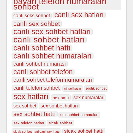
bayan telefon numaraları
sohbet
canlı sex hatları
canlı seks sohbet
canlı sex sohbet
canlı sex sohbet hatları
canlı sohbet hatları
canlı sohbet hattı
canlı sohbet numaraları
canlı sohbet numarası
canlı sohbet telefon
canlı sohbet telefon numaraları
canlı telefon sohbet
erotik sohbet
cinsel hatlar
sex hatları
sex numaraları
sex hattı
sex sohbet
sex sohbet hatları
sex sohbet hattı
sex sohbet numaraları
sicak sohbet
sex telefon hatları
sicak sohbet hattı
sicak sohbet hatti canlı sex hattı