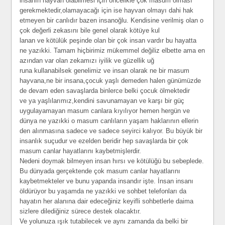
insanın hayvan olabilmesi için öncelikle çok masum olması
gerekmektedir,olamayacağı için ise hayvan olmayı dahi hak
etmeyen bir canlıdır bazen insanoğlu. Kendisine verilmiş olan o
çok değerli zekasını bile genel olarak kötüye kul
lanan ve kötülük peşinde olan bir çok insan vardır bu hayatta
ne yazıkki. Tamam hiçbirimiz mükemmel değiliz elbette ama en
azından var olan zekamızı iyilik ve güzellik uğ
runa kullanabilsek genelimiz ve insan olarak ne bir masum
hayvana,ne bir insana,çocuk yaşlı demeden halen günümüzde
de devam eden savaşlarda binlerce belki çocuk ölmektedir
ve ya yaşlılarımız,kendini savunamayan ve karşı bir güç
uygulayamayan masum canlara kıyılıyor hemen hergün ve
dünya ne yazıkki o masum canlıların yaşam haklarının ellerin
den alınmasına sadece ve sadece seyirci kalıyor. Bu büyük bir
insanlık suçudur ve ezelden beridir hep savaşlarda bir çok
masum canlar hayatlarını kaybetmişlerdir.
Nedeni doymak bilmeyen insan hırsı ve kötülüğü bu sebeplede.
Bu dünyada gerçektende çok masum canlar hayatlarını
kaybetmekteler ve bunu yapanda insandır işte. İnsan insanı
öldürüyor bu yaşamda ne yazıkki ve sohbet telefonları da
hayatın her alanına dair edeceğiniz keyifli sohbetlerle daima
sizlere dilediğiniz sürece destek olacaktır.
Ve yolunuza ışık tutabilecek ve aynı zamanda da belki bir