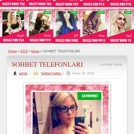
Home
»
2019
»
Nisan
»
SOHBET TELEFONLARI
SOHBET TELEFONLARI
SOHBET
yorumlar kapalı
TELEFONLARI
admin
|
Sohbet Hatları
|
Nisan 25, 2019
için