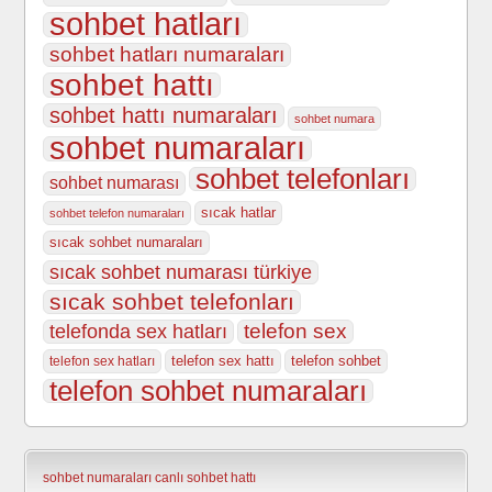
sohbet hatları
sohbet hatları numaraları
sohbet hattı
sohbet hattı numaraları
sohbet numara
sohbet numaraları
sohbet telefonları
sohbet numarası
sıcak hatlar
sohbet telefon numaraları
sıcak sohbet numaraları
sıcak sohbet numarası türkiye
sıcak sohbet telefonları
telefonda sex hatları
telefon sex
telefon sex hattı
telefon sohbet
telefon sex hatları
telefon sohbet numaraları
sohbet numaraları
canlı sohbet hattı