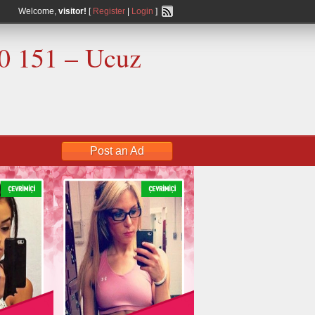
Welcome,
visitor!
[
Register
|
Login
]
00 151 – Ucuz
Post an Ad