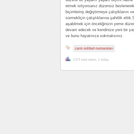
etmek istiyorsanız düzensiz beslenerek
biçimlerinş değiştirmeye çalıştklarını v
sürmekliçin çalıştıklarına şahitlik etti
aşabilmek için önceliğinizin yeme düzen
devam edecek ve kendinize yeni bir yaş
ve bunu hayatınıza sokmalısınız.
canlı sohbet numaraları
1373 total views, 1 today