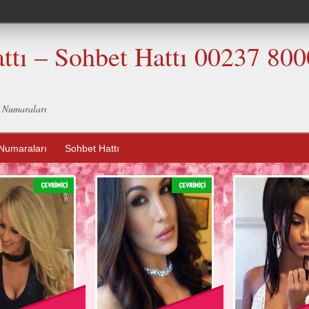
ttı – Sohbet Hattı 00237 80
t Numaraları
Numaraları
Sohbet Hattı