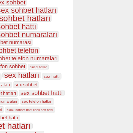
ex sohbet
sex sohbet hatları
 sohbet hatları
sohbet hattı
sohbet numaraları
hbet numarası
ohbet telefon
hbet telefon numaraları
efon sohbet
cinsel hatlar
sex hatları
sex hattı
sex sohbet
aları
sex sohbet hattı
 hatları
numaraları
sex telefon hatları
et
sicak sohbet hatti canlı sex hattı
bet hattı
t hatları