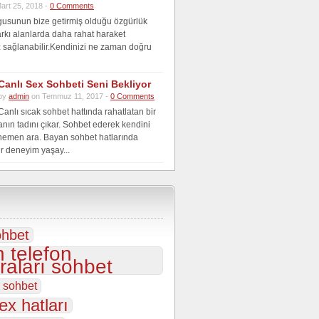
art 25, 2018 -
0 Comments
gusunun bize getirmiş olduğu özgürlük
farkı alanlarda daha rahat haraket
 sağlanabilir.Kendinizi ne zaman doğru
Canlı Sex Sohbeti Seni Bekliyor
by
admin
on Temmuz 11, 2017 -
0 Comments
Canlı sıcak sohbet hattında rahatlatan bir
anın tadını çıkar. Sohbet ederek kendini
hemen ara. Bayan sohbet hatlarında
r deneyim yaşay...
ohbet
 telefon
aları sohbet
s sohbet
ex hatları