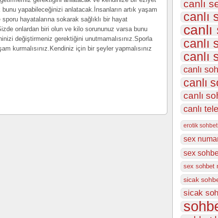
canlı s
 bunu yapabileceğinizi anlatacak.İnsanların artık yaşam
canlı 
e sporu hayatalarına sokarak sağlıklı bir hayat
canlı
k.Sizde onlardan biri olun ve kilo sorununuz varsa bunu
inizi değiştirmeniz gerektiğini unutmamalısınız.Sporla
canlı 
am kurmalısınız.Kendiniz için bir şeyler yapmalısınız
canlı 
canlı so
canlı s
canlı so
canlı tel
erotik sohbet
sex numar
sex sohbet
sex sohbet 
sicak sohb
sicak soh
sohbe