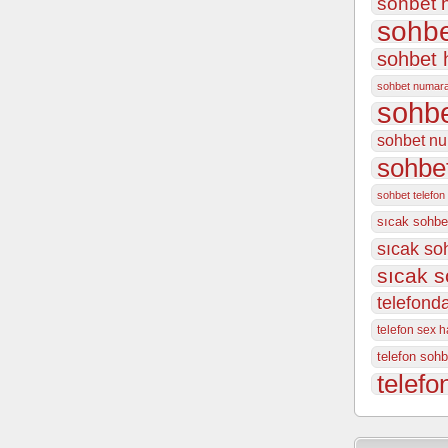
sohbet h
sohbe
sohbet 
sohbet numar
sohbe
sohbet nu
sohbet
sohbet telefon
sıcak sohbe
sıcak so
sıcak s
telefonda
telefon sex ha
telefon sohb
telefo