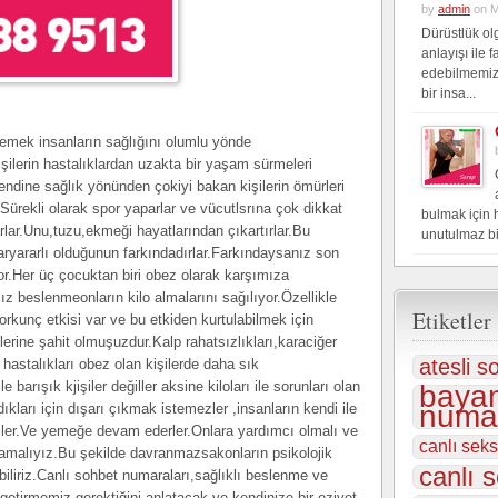
by
admin
on M
Dürüstlük ol
anlayışı ile 
edebilmemiz
bir insa...
emek insanların sağlığını olumlu yönde
işilerin hastalıklardan uzakta bir yaşam sürmeleri
dine sağlık yönünden çokiyi bakan kişilerin ömürleri
Sürekli olarak spor yaparlar ve vücutlsrına çok dikkat
bulmak için 
lar.Unu,tuzu,ekmeği hayatlarından çıkartırlar.Bu
unutulmaz bi
ryararlı olduğunun farkındadırlar.Farkındaysanız son
ıyor.Her üç çocuktan biri obez olarak karşımıza
z beslenmeonların kilo almalarını sağılıyor.Özellikle
Etiketler
orkunç etkisi var ve bu etkiden kurtulabilmek için
lerine şahit olmuşuzdur.Kalp rahatsızlıkları,karaciğer
atesli s
 hastalıkları obez olan kişilerde daha sık
le barışık kjişiler değiller aksine kiloları ile sorunları olan
bayan
numar
ıkları için dışarı çıkmak istemezler ,insanların kendi ile
ezler.Ve yemeğe devam ederler.Onlara yardımcı olmalı ve
canlı sek
ğlamalıyız.Bu şekilde davranmazsakonların psikolojik
canlı s
iliriz.Canlı sohbet numaraları,sağlıklı beslenme ve
getirmemiz gerektiğini anlatacak ve kendinize bir eziyet