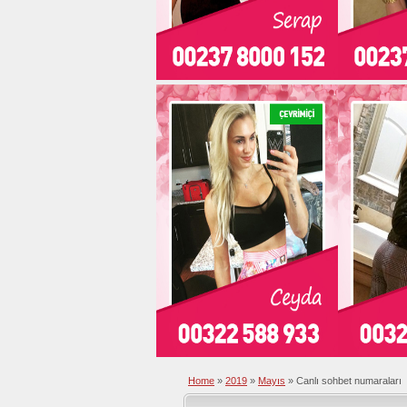
Home
»
2019
»
Mayıs
»
Canlı sohbet numaraları