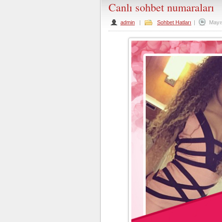
Canlı sohbet numaraları
admin
|
Sohbet Hatları
|
Mayı