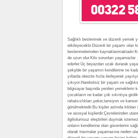
Sağlıklı beslenmek ve düzenli yemek y
etkileyecektir.Düzenli bir yaşamı olan k
beslenmelerinden kaynaklanmaktadır.Ken
de uzun olur.Kilo sorunları yaşamazlar .
ederler.Üç beyazdan uzak durarak yaşar
şekşlde bir yaşamın kendilerine ne kada
yıllarda obezite hızla ilerleyerek yayıl
çıkıyor.Hareketsiz bir yaşam ve sağlıksı
bilgisayar başında yenilen yemeklerin k
çocukların ne kadar çok sıkıntıya girdik
rahatsızlıkları,şeker,tansiyon ve kanser
görülmektedir.Bu kişiler aslında kiloları i
ve asosyal kişilerdir.Çevrelerinden utand
ilgiliolumsuz eleştirileri duymak istem
onların kendilerine olan güvenlerini sa
olarak travmalar yaşamasına neden olab
düzenli bir yaşamı yaşam biçimi haline 