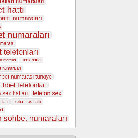
atları numaraları
t hattı
hattı numaraları
a
t numaraları
marası
 telefonları
sıcak hatlar
 numaraları
t numaraları
hbet numarası türkiye
ohbet telefonları
 sex hatları
telefon sex
telefon sex hattı
tları
et
n sohbet numaraları