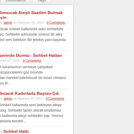
Comments
Tags
Sımsıcak Ateşli Saatleri Bulmak
İçin
by
admin
on Temmuz 19, 2017 -
0 Comments
Sıcak sohbet hatlarında seks sohbetiyle
ç. Sohbetin adresinde sınırsız bir ateş
ler seni bekliyor. Bir telefon yanı başında
zerinde Durma - Sohbet Hatları
isan 27, 2018 -
0 Comments
i kararlarınızı vermeye çalışırken
 düşüncelerini göz önünde
an hareket edebilecek bir insan olmanız
za bi...
Sıcacık Kadınlarla Baştan Çık
by
admin
on Ağustos 24, 2017 -
0 Comments
Sohbet hatlarında seni bekleyen ateşe
ulaş. Sohbetin tadını alarak unutulmaz
kadınınla ateşli sohbetler yap. Sınırsız
anlarla kendin...
- Sohbet Hattı