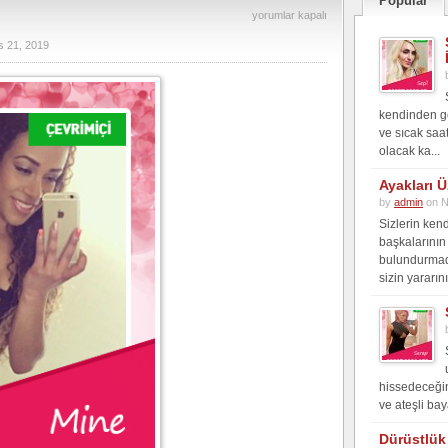
Popular
Canlı
yorumlar kapalı
sohbet
s 21, 2019
numaraları
için
kendinden ge
ve sıcak saat
olacak ka...
Ayakları Ü
by
admin
on N
Sizlerin kend
başkalarının
bulundurmad
sizin yararını
hissedeceğin 
ve ateşli bay
Dürüstlük 