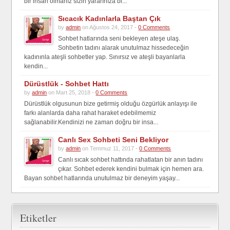
bir insan olmanız sizin yararınıza bi...
Sıcacık Kadınlarla Baştan Çık
by
admin
on Ağustos 24, 2017 -
0 Comments
Sohbet hatlarında seni bekleyen ateşe ulaş.
Sohbetin tadını alarak unutulmaz hissedeceğin
kadınınla ateşli sohbetler yap. Sınırsız ve ateşli bayanlarla
kendin...
Dürüstlük - Sohbet Hattı
by
admin
on Mart 25, 2018 -
0 Comments
Dürüstlük olgusunun bize getirmiş olduğu özgürlük anlayışı ile
farkı alanlarda daha rahat haraket edebilmemiz
sağlanabilir.Kendinizi ne zaman doğru bir insa...
Canlı Sex Sohbeti Seni Bekliyor
by
admin
on Temmuz 11, 2017 -
0 Comments
Canlı sıcak sohbet hattında rahatlatan bir anın tadını
çıkar. Sohbet ederek kendini bulmak için hemen ara.
Bayan sohbet hatlarında unutulmaz bir deneyim yaşay...
Etiketler