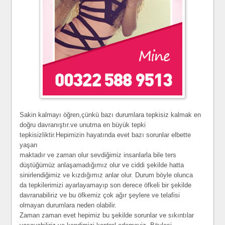
Sakin kalmayı öğren,çünkü bazı durumlara tepkisiz kalmak en
doğru davranıştır.ve unutma en büyük tepki
tepkisizliktir.Hepimizin hayatında evet bazı sorunlar elbette
yaşan
maktadır ve zaman olur sevdiğimiz insanlarla bile ters
düştüğümüz anlaşamadığımız olur ve ciddi şekilde hatta
sinirlendiğimiz ve kızdığımız anlar olur. Durum böyle olunca
da tepkilerimizi ayarlayamayıp son derece öfkeli bir şekilde
davranabiliriz ve bu öfkemiz çok ağır şeylere ve telafisi
olmayan durumlara neden olabilir.
Zaman zaman evet hepimiz bu şekilde sorunlar ve sıkıntılar