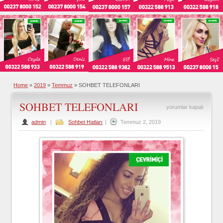
Home
»
2019
»
Temmuz
»
SOHBET TELEFONLARI
SOHBET TELEFONLARI
SOHBET
yorumlar kapalı
TELEFONLARI
admin
|
Sohbet Hatları
|
Temmuz 2, 2019
için