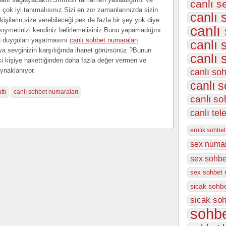
canlı s
 çok iyi tanımalısınız.Sizi en zor zamanlarınızda sizin
canlı 
işilerin,size verebileceği pek de fazla bir şey yok diye
canlı
ıymetinizi kendiniz belirlemelisiniz.Bunu yapamadığını
bu duyguları yaşatmasını
canlı sohbet numaraları
canlı 
ya sevginizin karşılığında ihanet görürsünüz ?Bunun
canlı 
ki kişiye hakettiğinden daha fazla değer vermen ve
ynaklanıyor.
canlı so
canlı s
ttı
canlı sohbet numaraları
canlı so
canlı tel
erotik sohbet
sex numar
sex sohbet
sex sohbet 
sicak sohb
sicak soh
sohbe