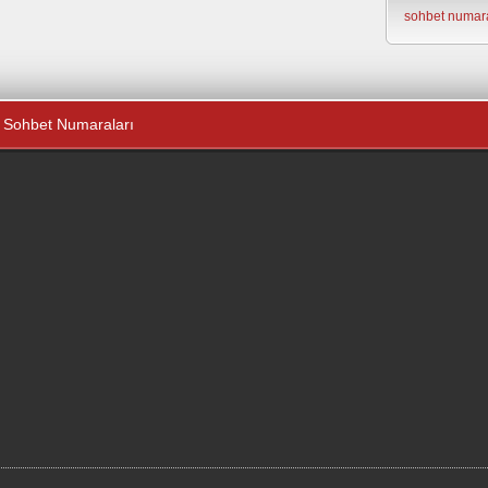
sohbet numara
Sohbet Numaraları