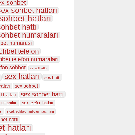
ex sohbet
sex sohbet hatları
 sohbet hatları
sohbet hattı
sohbet numaraları
hbet numarası
ohbet telefon
hbet telefon numaraları
efon sohbet
cinsel hatlar
sex hatları
sex hattı
sex sohbet
aları
sex sohbet hattı
 hatları
numaraları
sex telefon hatları
et
sicak sohbet hatti canlı sex hattı
bet hattı
t hatları