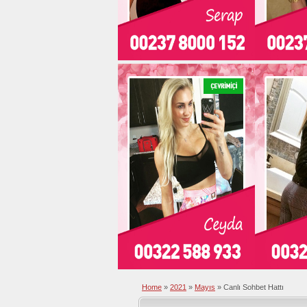
Home
»
2021
»
Mayıs
»
Canlı Sohbet Hattı