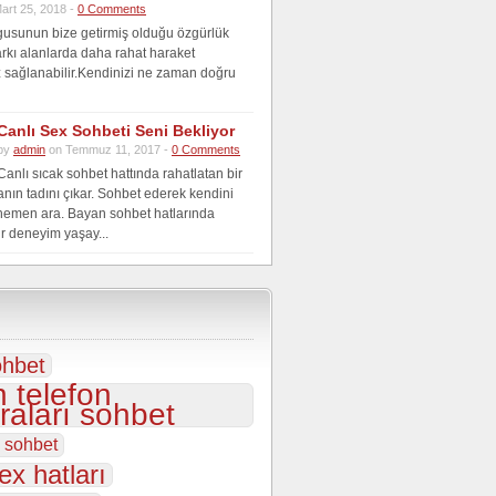
art 25, 2018 -
0 Comments
gusunun bize getirmiş olduğu özgürlük
farkı alanlarda daha rahat haraket
 sağlanabilir.Kendinizi ne zaman doğru
Canlı Sex Sohbeti Seni Bekliyor
by
admin
on Temmuz 11, 2017 -
0 Comments
Canlı sıcak sohbet hattında rahatlatan bir
anın tadını çıkar. Sohbet ederek kendini
hemen ara. Bayan sohbet hatlarında
r deneyim yaşay...
ohbet
 telefon
aları sohbet
s sohbet
ex hatları