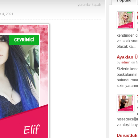
Popular
Canlı
yorumlar kapalı
Sohbet
s 4, 2021
Hattı
için
kendinden ge
ve sıcak saat
olacak ka...
Ayakları Ü
by
admin
on N
Sizlerin kend
başkalarının
bulundurmad
sizin yararını
hissedeceğin 
ve ateşli bay
Dürüstlük 