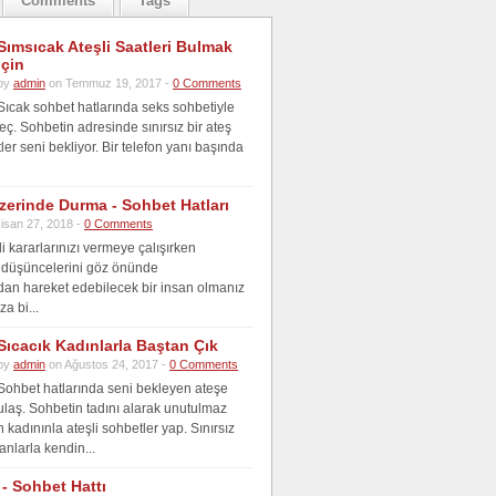
Comments
Tags
Sımsıcak Ateşli Saatleri Bulmak
İçin
by
admin
on Temmuz 19, 2017 -
0 Comments
Sıcak sohbet hatlarında seks sohbetiyle
ç. Sohbetin adresinde sınırsız bir ateş
ler seni bekliyor. Bir telefon yanı başında
zerinde Durma - Sohbet Hatları
isan 27, 2018 -
0 Comments
i kararlarınızı vermeye çalışırken
 düşüncelerini göz önünde
an hareket edebilecek bir insan olmanız
za bi...
Sıcacık Kadınlarla Baştan Çık
by
admin
on Ağustos 24, 2017 -
0 Comments
Sohbet hatlarında seni bekleyen ateşe
ulaş. Sohbetin tadını alarak unutulmaz
kadınınla ateşli sohbetler yap. Sınırsız
anlarla kendin...
- Sohbet Hattı