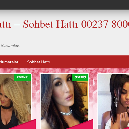
ttı – Sohbet Hattı 00237 80
t Numaraları
Numaraları
Sohbet Hattı