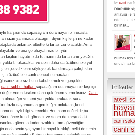
by
admin
on M
Dürüstlük ol
anlayışı ile 
edebilmemiz
bir insa...
iyle karşısında sapasağlam duramayan birine,asla
 an sizin yanınızda olacağım diyen kişilerşn ne kadar
 etaplarda anlamak elbette ki bir az zor olacaktır.Ama
layabilir ve ona görehayatınıze bir yön
yan kişileri hayatınızda tutmanın da bir anlamı yok.Siz
bulmak için 
rı yolda bırakacaklar ve sizin daha da üzülmenize yol
unutulmaz bi
işileri ,sevdiklerini söyleyerek kandırmaya çalıştıkları
 için üzücü bile canlı sohbet numaraları
ağlasanız bile siz bunu kabul etmeli ve gerçekleri
Etiketler
a
canlı sohbet hatları
sapasağlam duramayan bir kişi için
e değer veren kişilere daha çok önem vermelisiniz.
Canlı
atesli s
in olmadığın ve seni yarı yolda bırakarak sana
ırtını fazla dayamaman gerektiğini anlatarak,kendi
bayan
numar
a detaylı bilgi verecektir.Her insan değerlidir,bu
ın.Bunu önce kendi görecek ve sonra da karşında ki
canlı sek
nsanlara güven o kadar azaldı ki,tam güvendiğim
canlı s
in anda senin yaşayan bir hayal kırıklığı belki de senin
anı sağlayacaktır.Sırtınızı tamamen yasladığınız ve