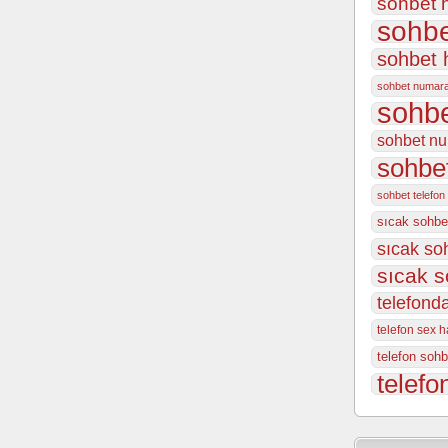
sohbet h
sohbe
sohbet 
sohbet numar
sohbe
sohbet nu
sohbet
sohbet telefon
sıcak sohbe
sıcak so
sıcak s
telefonda
telefon sex ha
telefon sohb
telefo